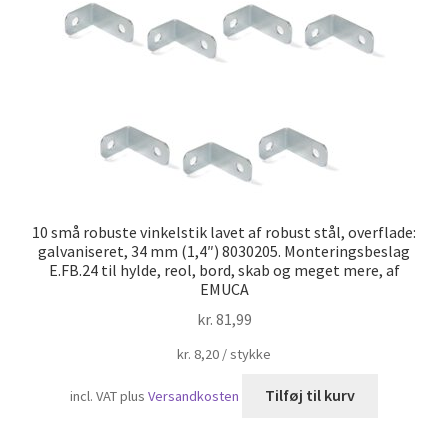
10 små robuste vinkelstik lavet af robust stål, overflade:
galvaniseret, 34 mm (1,4″) 8030205. Monteringsbeslag
E.FB.24 til hylde, reol, bord, skab og meget mere, af
EMUCA
kr.
81,99
kr.
8,20
/
stykke
Tilføj til kurv
incl. VAT
plus
Versandkosten