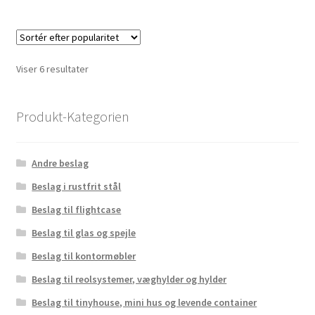
Sorteret
Viser 6 resultater
efter
popularitet
Produkt-Kategorien
Andre beslag
Beslag i rustfrit stål
Beslag til flightcase
Beslag til glas og spejle
Beslag til kontormøbler
Beslag til reolsystemer, væghylder og hylder
Beslag til tinyhouse, mini hus og levende container