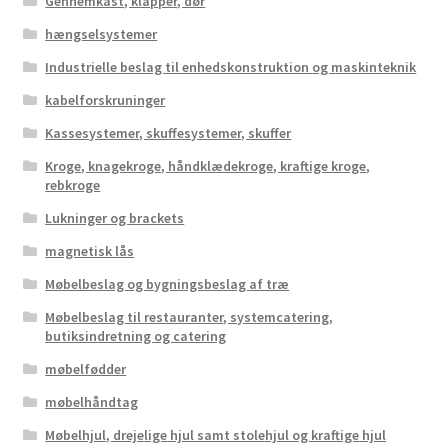
Gennemkast, klapper, dør
hængselsystemer
Industrielle beslag til enhedskonstruktion og maskinteknik
kabelforskruninger
Kassesystemer, skuffesystemer, skuffer
Kroge, knagekroge, håndklædekroge, kraftige kroge,
rebkroge
Lukninger og brackets
magnetisk lås
Møbelbeslag og bygningsbeslag af træ
Møbelbeslag til restauranter, systemcatering,
butiksindretning og catering
møbelfødder
møbelhåndtag
Møbelhjul, drejelige hjul samt stolehjul og kraftige hjul