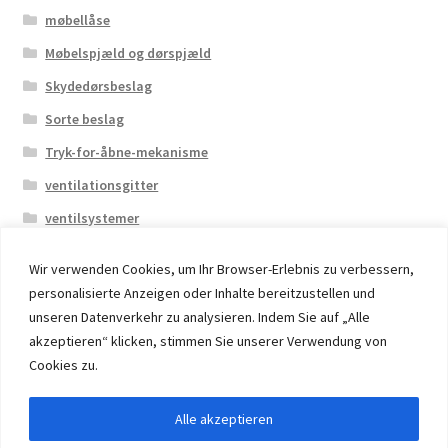
møbellåse
Møbelspjæld og dørspjæld
Skydedørsbeslag
Sorte beslag
Tryk-for-åbne-mekanisme
ventilationsgitter
ventilsystemer
Wir verwenden Cookies, um Ihr Browser-Erlebnis zu verbessern,
personalisierte Anzeigen oder Inhalte bereitzustellen und
unseren Datenverkehr zu analysieren. Indem Sie auf „Alle
akzeptieren“ klicken, stimmen Sie unserer Verwendung von
© 2026 Eruon Trade UG, Germany, member of the ERUON
Cookies zu.
Group. High quality Furniture Fittings and Components
Alle akzeptieren