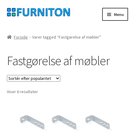
Spring
Spring
Menu
til
til
navigation
indhold
Min konto
Forside
Varer tagged “Fastgørelse af møbler”
Vores partnere
Fastgørelse af møbler
privatliv
fortrydelsesret
Sorteret
Viser 6 resultater
Kontakt
efter
popularitet
aftryk
Betingelser