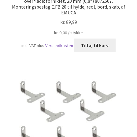
overflade: forniklet, 20 mm (0,8″) 8072507.
Monteringsbeslag E.FB.20 til hylde, reol, bord, skab, af
EMUCA
kr.
89,99
kr.
9,00
/
stykke
Tilføj til kurv
incl. VAT
plus
Versandkosten