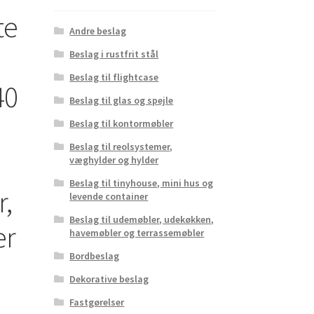
te
Andre beslag
Beslag i rustfrit stål
Beslag til flightcase
40
Beslag til glas og spejle
Beslag til kontormøbler
Beslag til reolsystemer,
væghylder og hylder
Beslag til tinyhouse, mini hus og
r,
levende container
Beslag til udemøbler, udekøkken,
er
havemøbler og terrassemøbler
Bordbeslag
Dekorative beslag
Fastgørelser