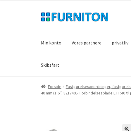
Spring
Spring
til
til
navigation
indhold
Min konto
Vores partnere
privatliv
Skibsfart
Forside
Fastgørelsesanordninger, fastgørel
40 mm (1,6″) 8217405. Forbindelsesplade E.FP.40 ti