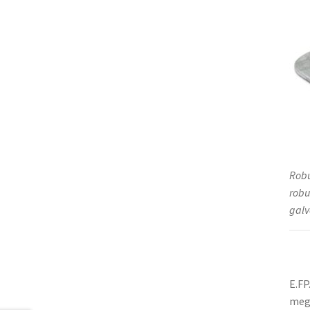
Robu
robu
galv
E.FP
meg