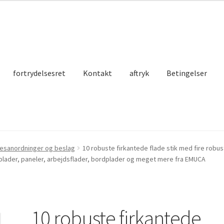
fortrydelsesret
Kontakt
aftryk
Betingelser
sesanordninger og beslag
10 robuste firkantede flade stik med fire robus
l plader, paneler, arbejdsflader, bordplader og meget mere fra EMUCA
10 robuste firkantede