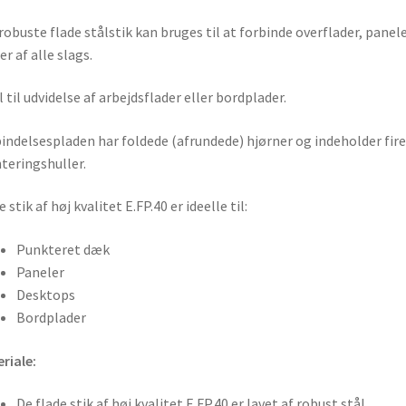
robuste flade stålstik kan bruges til at forbinde overflader, panel
er af alle slags.
l til udvidelse af arbejdsflader eller bordplader.
indelsespladen har foldede (afrundede) hjørner og indeholder fire
eringshuller.
 stik af høj kvalitet E.FP.40 er ideelle til:
Punkteret dæk
Paneler
Desktops
Bordplader
riale:
De flade stik af høj kvalitet E.FP.40 er lavet af robust stål