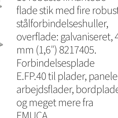
flade stik med fire robus
stålforbindelseshuller,
overflade: galvaniseret, 
mm (1,6″) 8217405.
Forbindelsesplade
E.FP.40 til plader, panele
arbejdsflader, bordplad
og meget mere fra
EMUCA