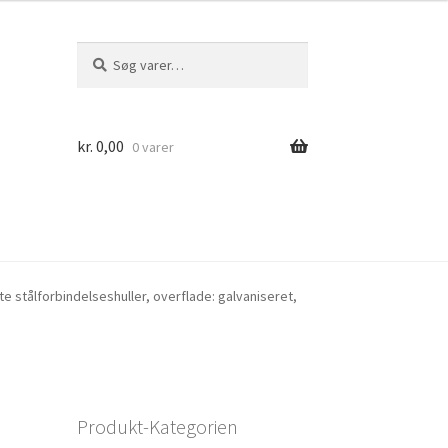
Søg
Søg
efter:
kr.
0,00
0 varer
te stålforbindelseshuller, overflade: galvaniseret,
Produkt-Kategorien