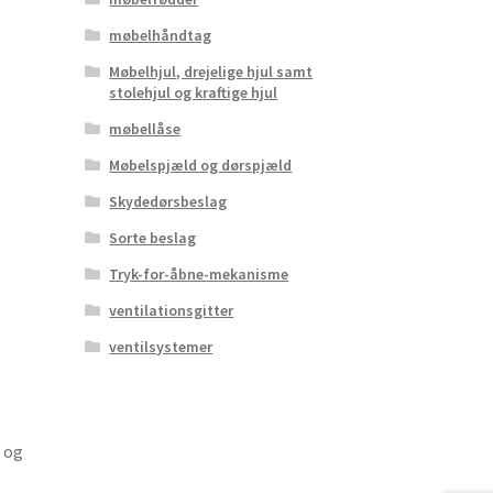
møbelhåndtag
Møbelhjul, drejelige hjul samt
stolehjul og kraftige hjul
møbellåse
Møbelspjæld og dørspjæld
Skydedørsbeslag
Sorte beslag
Tryk-for-åbne-mekanisme
ventilationsgitter
ventilsystemer
r og