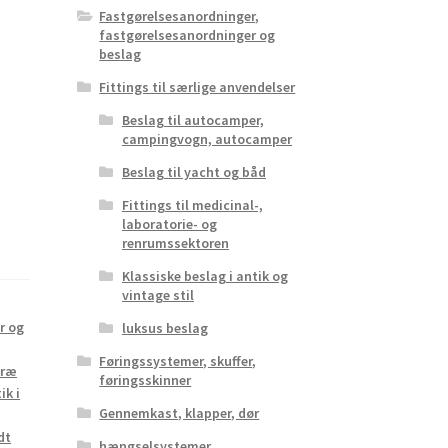
Fastgørelsesanordninger,
fastgørelsesanordninger og
beslag
Fittings til særlige anvendelser
Beslag til autocamper,
campingvogn, autocamper
Beslag til yacht og båd
Fittings til medicinal-,
laboratorie- og
renrumssektoren
Klassiske beslag i antik og
vintage stil
r og
luksus beslag
Føringssystemer, skuffer,
Træ
føringsskinner
ik i
Gennemkast, klapper, dør
dt
hængselsystemer