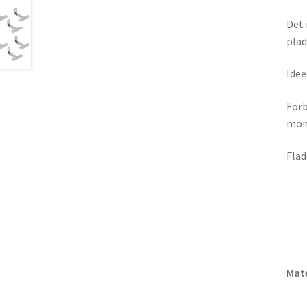
Det 
plad
Idee
Forb
mont
Flade
Mate