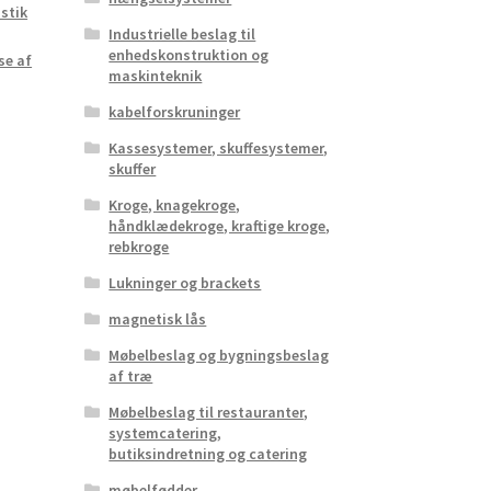
 stik
Industrielle beslag til
enhedskonstruktion og
se af
maskinteknik
kabelforskruninger
Kassesystemer, skuffesystemer,
skuffer
Kroge, knagekroge,
håndklædekroge, kraftige kroge,
rebkroge
Lukninger og brackets
magnetisk lås
Møbelbeslag og bygningsbeslag
af træ
Møbelbeslag til restauranter,
systemcatering,
butiksindretning og catering
møbelfødder