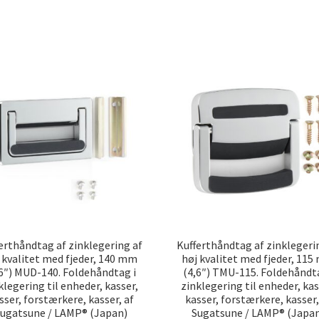
rteret
ter
pularitet
erthåndtag af zinklegering af
Kufferthåndtag af zinklegeri
 kvalitet med fjeder, 140 mm
høj kvalitet med fjeder, 11
,6″) MUD-140. Foldehåndtag i
(4,6″) TMU-115. Foldehåndta
klegering til enheder, kasser,
zinklegering til enheder, kas
sser, forstærkere, kasser, af
kasser, forstærkere, kasser,
ugatsune / LAMP® (Japan)
Sugatsune / LAMP® (Japa