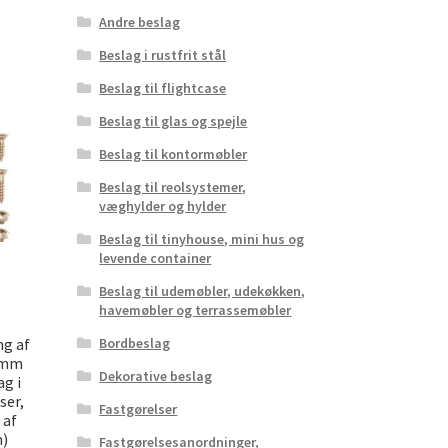
Andre beslag
Beslag i rustfrit stål
Beslag til flightcase
Beslag til glas og spejle
Beslag til kontormøbler
Beslag til reolsystemer,
væghylder og hylder
Beslag til tinyhouse, mini hus og
levende container
Beslag til udemøbler, udekøkken,
havemøbler og terrassemøbler
ng af
Bordbeslag
5 mm
Dekorative beslag
g i
ser,
Fastgørelser
 af
n)
Fastgørelsesanordninger,