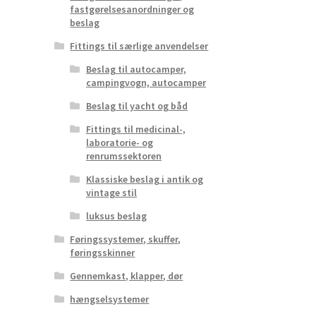
fastgørelsesanordninger og
beslag
Fittings til særlige anvendelser
Beslag til autocamper,
campingvogn, autocamper
Beslag til yacht og båd
Fittings til medicinal-,
laboratorie- og
renrumssektoren
Klassiske beslag i antik og
vintage stil
luksus beslag
Føringssystemer, skuffer,
føringsskinner
Gennemkast, klapper, dør
hængselsystemer