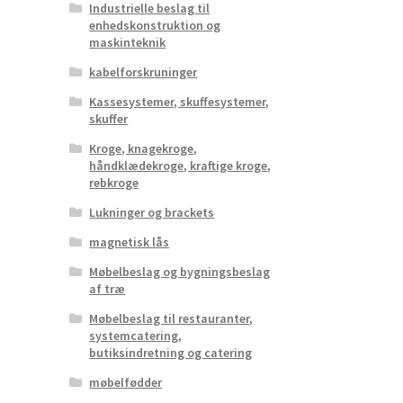
Industrielle beslag til
enhedskonstruktion og
maskinteknik
kabelforskruninger
Kassesystemer, skuffesystemer,
skuffer
Kroge, knagekroge,
håndklædekroge, kraftige kroge,
rebkroge
Lukninger og brackets
magnetisk lås
Møbelbeslag og bygningsbeslag
af træ
Møbelbeslag til restauranter,
systemcatering,
butiksindretning og catering
møbelfødder