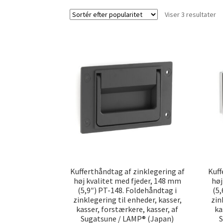
So
Viser 3 resultater
ef
po
Kufferthåndtag af zinklegering af
Kuff
høj kvalitet med fjeder, 148 mm
høj
(5,9″) PT-148. Foldehåndtag i
(5
zinklegering til enheder, kasser,
zin
kasser, forstærkere, kasser, af
ka
Sugatsune / LAMP® (Japan)
S