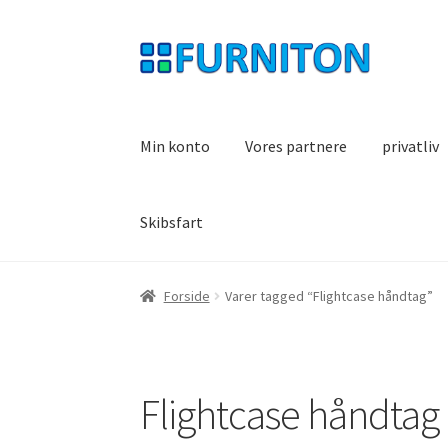
Spring
Spring
til
til
navigation
indhold
Min konto
Vores partnere
privatliv
Skibsfart
Forside
Varer tagged “Flightcase håndtag”
Flightcase håndtag