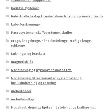
hængselsystemer
Industrielle beslag til enhedskonstruktion og maskinteknik
kabelforskruninger
Kassesystemer, skuffesystemer, skuffer
Kroge, knagekroge, håndklædekroge, kraftige kroge,
rebkroge
Lukninger og brackets
magnetisk lås
Møbelbeslag og bygningsbeslag af træ
Møbelbeslag til restauranter, systemcatering,
butiksindretning og catering
møbelfødder
møbelhåndtag
Møbelhjul, drejelige hjul samt stolehjul og kraftige hjul