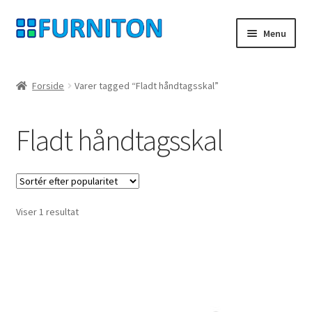
Spring
Spring
Menu
til
til
navigation
indhold
Min konto
Forside
Varer tagged “Fladt håndtagsskal”
Vores partnere
Fladt håndtagsskal
privatliv
fortrydelsesret
Viser 1 resultat
Kontakt
aftryk
Betingelser