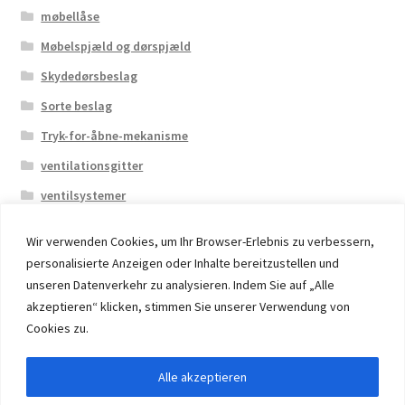
møbellåse
Møbelspjæld og dørspjæld
Skydedørsbeslag
Sorte beslag
Tryk-for-åbne-mekanisme
ventilationsgitter
ventilsystemer
Wir verwenden Cookies, um Ihr Browser-Erlebnis zu verbessern,
personalisierte Anzeigen oder Inhalte bereitzustellen und
unseren Datenverkehr zu analysieren. Indem Sie auf „Alle
akzeptieren“ klicken, stimmen Sie unserer Verwendung von
© 2026 Eruon Trade UG, Germany, member of the ERUON
Cookies zu.
Group. High quality Furniture Fittings and Components
Alle akzeptieren