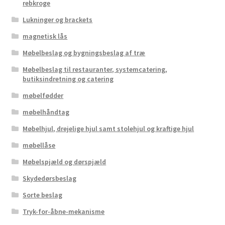
rebkroge
Lukninger og brackets
magnetisk lås
Møbelbeslag og bygningsbeslag af træ
Møbelbeslag til restauranter, systemcatering,
butiksindretning og catering
møbelfødder
møbelhåndtag
Møbelhjul, drejelige hjul samt stolehjul og kraftige hjul
møbellåse
Møbelspjæld og dørspjæld
Skydedørsbeslag
Sorte beslag
Tryk-for-åbne-mekanisme