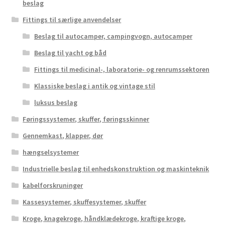
beslag
Fittings til særlige anvendelser
Beslag til autocamper, campingvogn, autocamper
Beslag til yacht og båd
Fittings til medicinal-, laboratorie- og renrumssektoren
Klassiske beslag i antik og vintage stil
luksus beslag
Føringssystemer, skuffer, føringsskinner
Gennemkast, klapper, dør
hængselsystemer
Industrielle beslag til enhedskonstruktion og maskinteknik
kabelforskruninger
Kassesystemer, skuffesystemer, skuffer
Kroge, knagekroge, håndklædekroge, kraftige kroge,