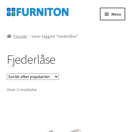
Spring
Spring
Menu
til
til
navigation
indhold
Min konto
Forside
Varer tagged “Fjederlåse”
Vores partnere
Fjederlåse
privatliv
fortrydelsesret
Sorteret
Viser 3 resultater
Kontakt
efter
popularitet
aftryk
Betingelser