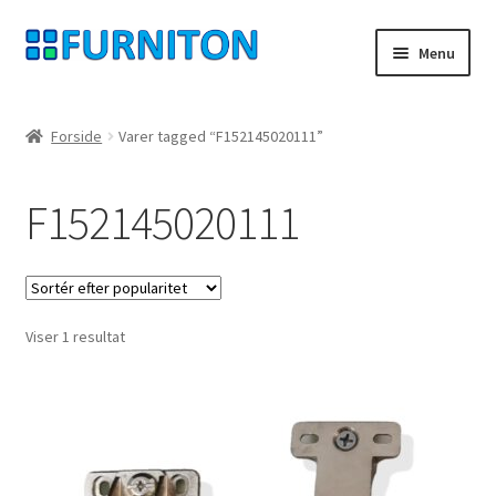
Spring
Spring
Menu
til
til
navigation
indhold
Min konto
Forside
Varer tagged “F152145020111”
Vores partnere
F152145020111
privatliv
fortrydelsesret
Viser 1 resultat
Kontakt
aftryk
Betingelser