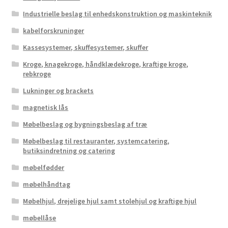
Industrielle beslag til enhedskonstruktion og maskinteknik
kabelforskruninger
Kassesystemer, skuffesystemer, skuffer
Kroge, knagekroge, håndklædekroge, kraftige kroge,
rebkroge
Lukninger og brackets
magnetisk lås
Møbelbeslag og bygningsbeslag af træ
Møbelbeslag til restauranter, systemcatering,
butiksindretning og catering
møbelfødder
møbelhåndtag
Møbelhjul, drejelige hjul samt stolehjul og kraftige hjul
møbellåse