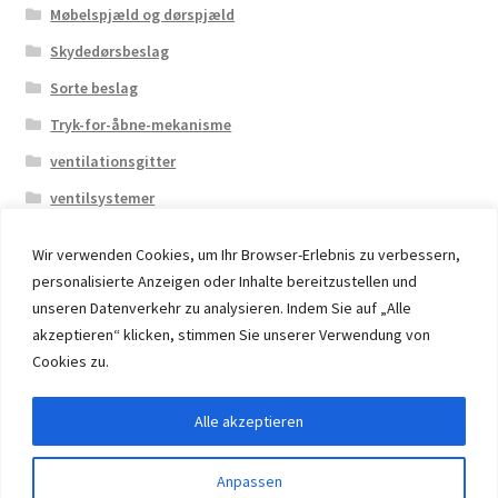
Møbelspjæld og dørspjæld
Skydedørsbeslag
Sorte beslag
Tryk-for-åbne-mekanisme
ventilationsgitter
ventilsystemer
Wir verwenden Cookies, um Ihr Browser-Erlebnis zu verbessern,
personalisierte Anzeigen oder Inhalte bereitzustellen und
unseren Datenverkehr zu analysieren. Indem Sie auf „Alle
akzeptieren“ klicken, stimmen Sie unserer Verwendung von
© 2026 Eruon Trade UG, Germany, member of the ERUON
Cookies zu.
Group. High quality Furniture Fittings and Components
Alle akzeptieren
Withdraw from contract
Anpassen