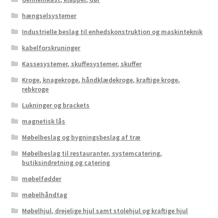
hængselsystemer
Industrielle beslag til enhedskonstruktion og maskinteknik
kabelforskruninger
Kassesystemer, skuffesystemer, skuffer
Kroge, knagekroge, håndklædekroge, kraftige kroge,
rebkroge
Lukninger og brackets
magnetisk lås
Møbelbeslag og bygningsbeslag af træ
Møbelbeslag til restauranter, systemcatering,
butiksindretning og catering
møbelfødder
møbelhåndtag
Møbelhjul, drejelige hjul samt stolehjul og kraftige hjul