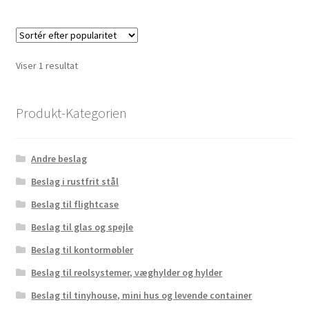
flere
variante
Mulighe
kan
Viser 1 resultat
vælges
på
varesid
Produkt-Kategorien
Andre beslag
Beslag i rustfrit stål
Beslag til flightcase
Beslag til glas og spejle
Beslag til kontormøbler
Beslag til reolsystemer, væghylder og hylder
Beslag til tinyhouse, mini hus og levende container