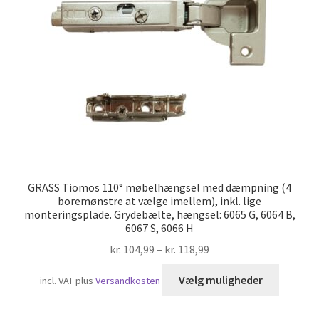
Skibsfart
GRASS Tiomos 110° møbelhængsel med dæmpning (4
boremønstre at vælge imellem), inkl. lige
monteringsplade. Grydebælte, hængsel: 6065 G, 6064 B,
6067 S, 6066 H
kr.
104,99
–
kr.
118,99
Dette
Vælg muligheder
incl. VAT
plus
Versandkosten
vare
har