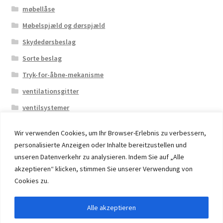
møbellåse
Møbelspjæld og dørspjæld
Skydedørsbeslag
Sorte beslag
Tryk-for-åbne-mekanisme
ventilationsgitter
ventilsystemer
Wir verwenden Cookies, um Ihr Browser-Erlebnis zu verbessern,
personalisierte Anzeigen oder Inhalte bereitzustellen und
unseren Datenverkehr zu analysieren. Indem Sie auf „Alle
akzeptieren“ klicken, stimmen Sie unserer Verwendung von
© 2026 Eruon Trade UG, Germany, member of the ERUON
Cookies zu.
Group. High quality Furniture Fittings and Components
Alle akzeptieren