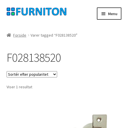
Spring
Spring
Menu
til
til
navigation
indhold
Min konto
Forside
Varer tagged “F028138520”
Vores partnere
F028138520
privatliv
fortrydelsesret
Viser 1 resultat
Kontakt
aftryk
Betingelser