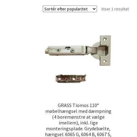
Viser 1 resultat
GRASS Tiomos 110°
møbelhængsel med dæmpning
(4 boremønstre at vælge
imellem), inkl. lige
monteringsplade. Grydebælte,
hængsel: 6065 G, 6064 B, 6067 S,