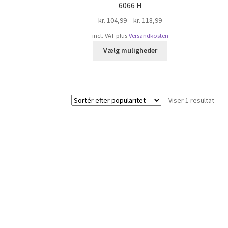
6066 H
kr.
104,99
–
kr.
118,99
incl. VAT
plus
Versandkosten
Dette
Vælg muligheder
vare
har
flere
varianter.
Viser 1 resultat
Mulighederne
kan
vælges
på
varesiden