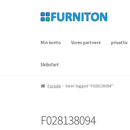
Spring
Spring
til
til
navigation
indhold
Min konto
Vores partnere
privatliv
Skibsfart
Forside
Varer tagged “F028138094”
F028138094