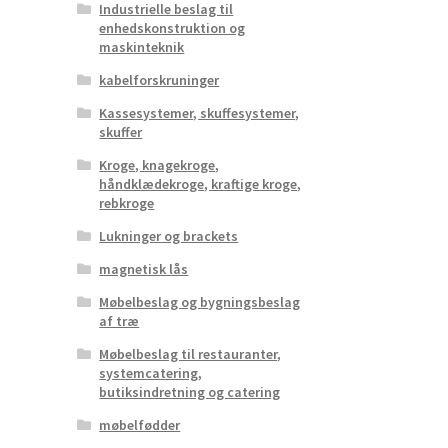
Industrielle beslag til
enhedskonstruktion og
maskinteknik
kabelforskruninger
Kassesystemer, skuffesystemer,
skuffer
Kroge, knagekroge,
håndklædekroge, kraftige kroge,
rebkroge
Lukninger og brackets
magnetisk lås
Møbelbeslag og bygningsbeslag
af træ
Møbelbeslag til restauranter,
systemcatering,
butiksindretning og catering
møbelfødder