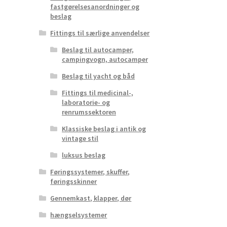
fastgørelsesanordninger og
beslag
Fittings til særlige anvendelser
Beslag til autocamper,
campingvogn, autocamper
Beslag til yacht og båd
Fittings til medicinal-,
laboratorie- og
renrumssektoren
Klassiske beslag i antik og
vintage stil
luksus beslag
Føringssystemer, skuffer,
føringsskinner
Gennemkast, klapper, dør
hængselsystemer