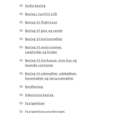
Andre beslag
Beslag i rustfrit stål
Beslag til flightcase
Beslag til glas og spejle
Beslag til kontormøbler
Beslag til reolsystemer,
væghylder og hylder
Beslag til tinyhouse, mini hus og
levende container
Beslag til udemøbler, udekøkken,
havemøbler og terrassemøbler
Bordbeslag
Dekorative beslag
Fastgørelser
Fastgørelsesanordninger,