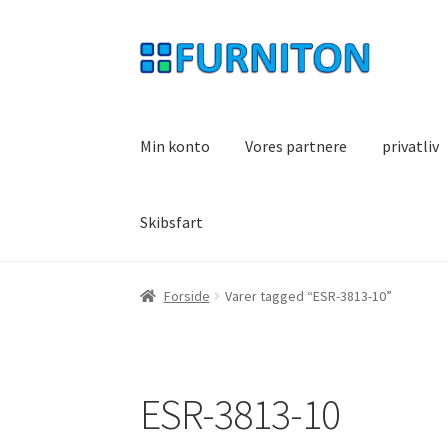
Spring
Spring
til
til
navigation
indhold
Min konto
Vores partnere
privatliv
Skibsfart
Forside
Varer tagged “ESR-3813-10”
ESR-3813-10