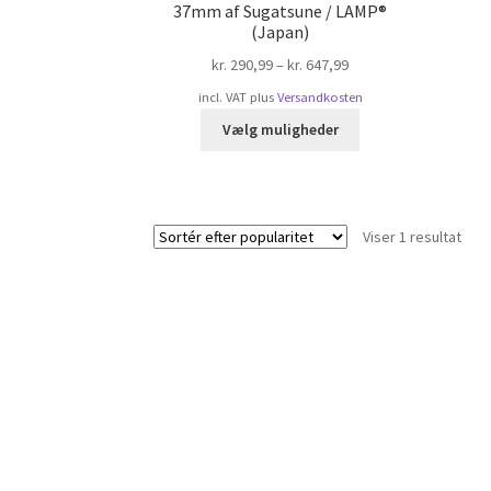
37mm af Sugatsune / LAMP®
(Japan)
kr.
290,99
–
kr.
647,99
incl. VAT
plus
Versandkosten
Dette
Vælg muligheder
vare
har
flere
varianter.
Viser 1 resultat
Mulighederne
kan
vælges
på
varesiden