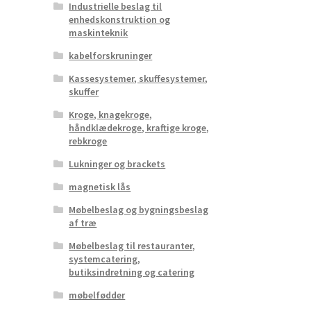
Industrielle beslag til
enhedskonstruktion og
maskinteknik
kabelforskruninger
Kassesystemer, skuffesystemer,
skuffer
Kroge, knagekroge,
håndklædekroge, kraftige kroge,
rebkroge
Lukninger og brackets
magnetisk lås
Møbelbeslag og bygningsbeslag
af træ
Møbelbeslag til restauranter,
systemcatering,
butiksindretning og catering
møbelfødder