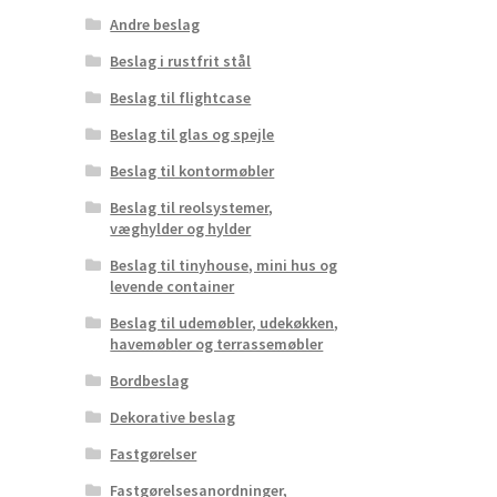
Andre beslag
Beslag i rustfrit stål
Beslag til flightcase
Beslag til glas og spejle
Beslag til kontormøbler
Beslag til reolsystemer,
væghylder og hylder
Beslag til tinyhouse, mini hus og
levende container
Beslag til udemøbler, udekøkken,
havemøbler og terrassemøbler
Bordbeslag
Dekorative beslag
Fastgørelser
Fastgørelsesanordninger,