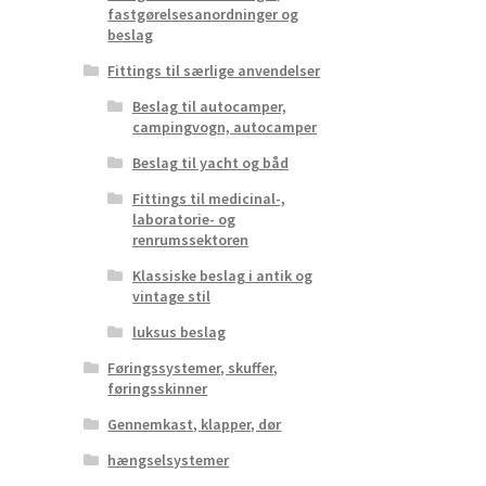
fastgørelsesanordninger og
beslag
Fittings til særlige anvendelser
Beslag til autocamper,
campingvogn, autocamper
Beslag til yacht og båd
Fittings til medicinal-,
laboratorie- og
renrumssektoren
Klassiske beslag i antik og
vintage stil
luksus beslag
Føringssystemer, skuffer,
føringsskinner
Gennemkast, klapper, dør
hængselsystemer