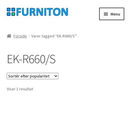
Spring
Spring
Menu
til
til
navigation
indhold
Min konto
Forside
Varer tagged “EK-R660/S”
Vores partnere
EK-R660/S
privatliv
fortrydelsesret
Viser 1 resultat
Kontakt
aftryk
Betingelser