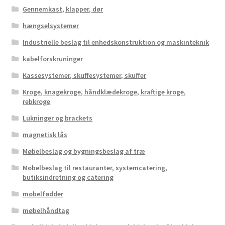
Gennemkast, klapper, dør
hængselsystemer
Industrielle beslag til enhedskonstruktion og maskinteknik
kabelforskruninger
Kassesystemer, skuffesystemer, skuffer
Kroge, knagekroge, håndklædekroge, kraftige kroge,
rebkroge
Lukninger og brackets
magnetisk lås
Møbelbeslag og bygningsbeslag af træ
Møbelbeslag til restauranter, systemcatering,
butiksindretning og catering
møbelfødder
møbelhåndtag