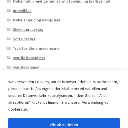
Møbelhjul, drejelige hjul samt stolehjul og kraftige hjul
møbellåse
Møbelspjæld og dørspjæld
Skydedørsbeslag
Sorte beslag
Tryk-for-åbne-mekanisme
ventilationsgitter
ventilsystemer
Wir verwenden Cookies, um Ihr Browser-Erlebnis zu verbessern,
personalisierte Anzeigen oder Inhalte bereitzustellen und
unseren Datenverkehr zu analysieren. Indem Sie auf „Alle
akzeptieren“ klicken, stimmen Sie unserer Verwendung von
© 2026 Eruon Trade UG, Germany, member of the ERUON
Cookies zu.
Group. High quality Furniture Fittings and Components
Alle akzeptieren