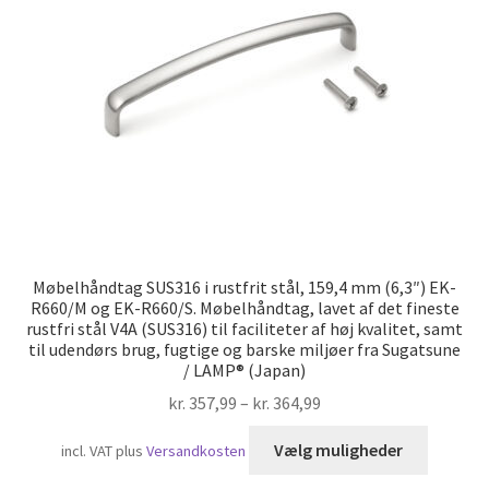
Skibsfart
Møbelhåndtag SUS316 i rustfrit stål, 159,4 mm (6,3″) EK-
R660/M og EK-R660/S. Møbelhåndtag, lavet af det fineste
rustfri stål V4A (SUS316) til faciliteter af høj kvalitet, samt
til udendørs brug, fugtige og barske miljøer fra Sugatsune
/ LAMP® (Japan)
kr.
357,99
–
kr.
364,99
Dette
Vælg muligheder
incl. VAT
plus
Versandkosten
vare