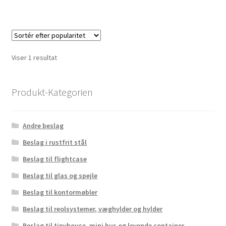
har
flere
variante
Mulighe
kan
Viser 1 resultat
vælges
på
varesid
Produkt-Kategorien
Andre beslag
Beslag i rustfrit stål
Beslag til flightcase
Beslag til glas og spejle
Beslag til kontormøbler
Beslag til reolsystemer, væghylder og hylder
Beslag til tinyhouse, mini hus og levende container