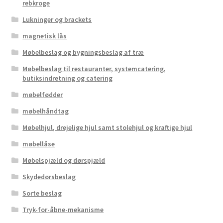
rebkroge
Lukninger og brackets
magnetisk lås
Møbelbeslag og bygningsbeslag af træ
Møbelbeslag til restauranter, systemcatering,
butiksindretning og catering
møbelfødder
møbelhåndtag
Møbelhjul, drejelige hjul samt stolehjul og kraftige hjul
møbellåse
Møbelspjæld og dørspjæld
Skydedørsbeslag
Sorte beslag
Tryk-for-åbne-mekanisme