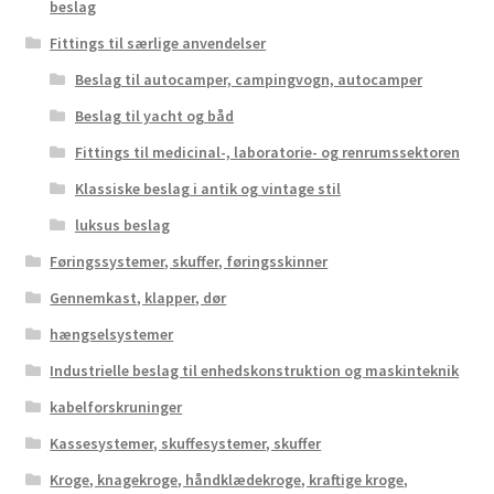
beslag
Fittings til særlige anvendelser
Beslag til autocamper, campingvogn, autocamper
Beslag til yacht og båd
Fittings til medicinal-, laboratorie- og renrumssektoren
Klassiske beslag i antik og vintage stil
luksus beslag
Føringssystemer, skuffer, føringsskinner
Gennemkast, klapper, dør
hængselsystemer
Industrielle beslag til enhedskonstruktion og maskinteknik
kabelforskruninger
Kassesystemer, skuffesystemer, skuffer
Kroge, knagekroge, håndklædekroge, kraftige kroge,