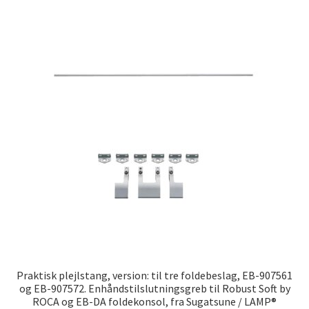
flere
variante
Mulighe
kan
vælges
på
varesid
Praktisk plejlstang, version: til tre foldebeslag, EB-907561
og EB-907572. Enhåndstilslutningsgreb til Robust Soft by
ROCA og EB-DA foldekonsol, fra Sugatsune / LAMP®