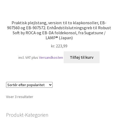
Praktisk plejlstang, version: til to klapkonsoller, EB-
907560 og EB-907572. Enhåndstilslutningsgreb til Robust
Soft by ROCA og EB-DA foldekonsol, fra Sugatsune /
LAMP® (Japan)
kr.
223,99
Tilføj til kurv
incl. VAT
plus
Versandkosten
Sorteret
Viser 3 resultater
efter
popularitet
Produkt-Kategorien