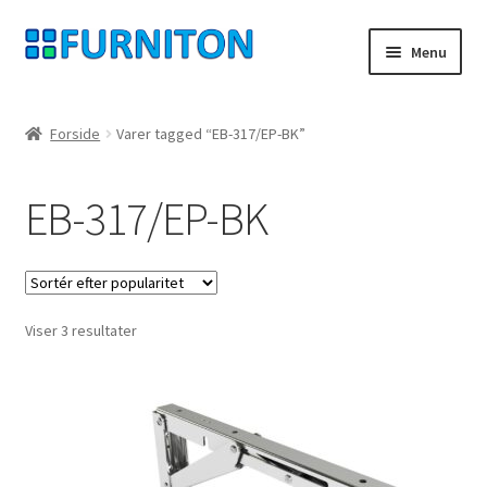
Spring
Spring
Menu
til
til
navigation
indhold
Min konto
Forside
Varer tagged “EB-317/EP-BK”
Vores partnere
EB-317/EP-BK
privatliv
fortrydelsesret
Sorteret
Viser 3 resultater
Kontakt
efter
popularitet
aftryk
Betingelser