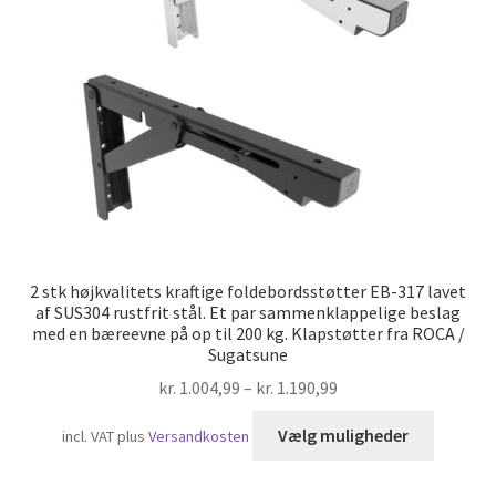
Skibsfart
2 stk højkvalitets kraftige foldebordsstøtter EB-317 lavet
af SUS304 rustfrit stål. Et par sammenklappelige beslag
med en bæreevne på op til 200 kg. Klapstøtter fra ROCA /
Sugatsune
kr.
1.004,99
–
kr.
1.190,99
Dette
Vælg muligheder
incl. VAT
plus
Versandkosten
vare
har