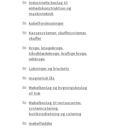
Industrielle beslag til
enhedskonstruktion og
maskinteknik
kabelforskruninger
Kassesystemer, skuffesystemer,
skuffer
Kroge, knagekroge,
håndklædekroge, kraftige kroge,
rebkroge
Lukninger og brackets
magnetisk lås
Møbelbeslag og bygningsbeslag
af træ
Møbelbeslag til restauranter,
systemcatering,
butiksindretning og catering
møbelfødder