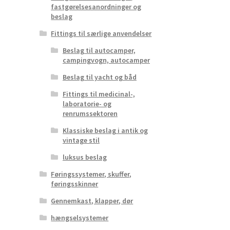
fastgørelsesanordninger og
beslag
Fittings til særlige anvendelser
Beslag til autocamper,
campingvogn, autocamper
Beslag til yacht og båd
Fittings til medicinal-,
laboratorie- og
renrumssektoren
Klassiske beslag i antik og
vintage stil
luksus beslag
Føringssystemer, skuffer,
føringsskinner
Gennemkast, klapper, dør
hængselsystemer