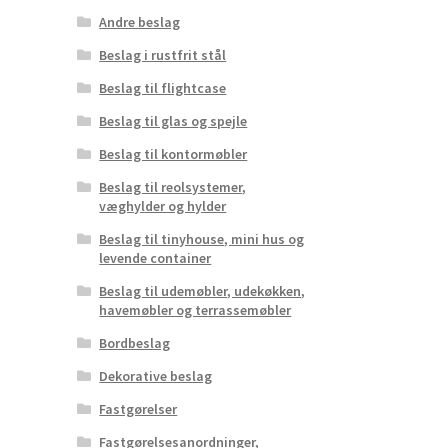
Andre beslag
Beslag i rustfrit stål
Beslag til flightcase
Beslag til glas og spejle
Beslag til kontormøbler
Beslag til reolsystemer,
væghylder og hylder
Beslag til tinyhouse, mini hus og
levende container
Beslag til udemøbler, udekøkken,
havemøbler og terrassemøbler
Bordbeslag
Dekorative beslag
Fastgørelser
Fastgørelsesanordninger,