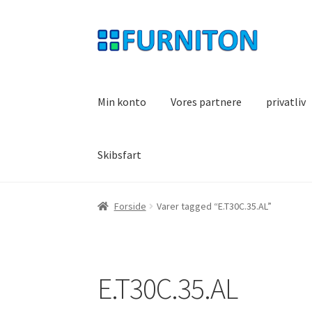
Spring
Spring
til
til
navigation
indhold
Min konto
Vores partnere
privatliv
Skibsfart
Forside
Varer tagged “E.T30C.35.AL”
E.T30C.35.AL