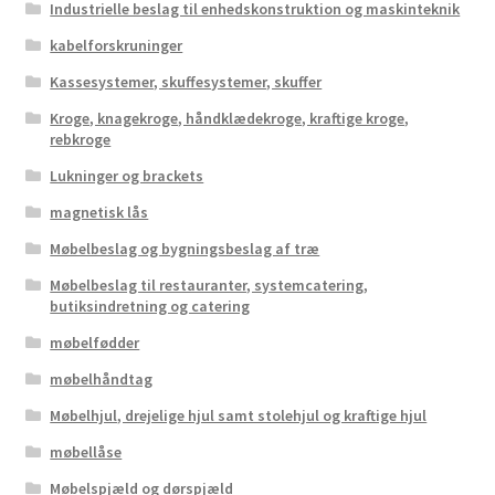
Industrielle beslag til enhedskonstruktion og maskinteknik
kabelforskruninger
Kassesystemer, skuffesystemer, skuffer
Kroge, knagekroge, håndklædekroge, kraftige kroge,
rebkroge
Lukninger og brackets
magnetisk lås
Møbelbeslag og bygningsbeslag af træ
Møbelbeslag til restauranter, systemcatering,
butiksindretning og catering
møbelfødder
møbelhåndtag
Møbelhjul, drejelige hjul samt stolehjul og kraftige hjul
møbellåse
Møbelspjæld og dørspjæld