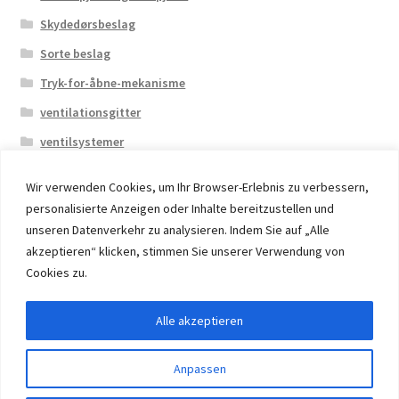
Skydedørsbeslag
Sorte beslag
Tryk-for-åbne-mekanisme
ventilationsgitter
ventilsystemer
Wir verwenden Cookies, um Ihr Browser-Erlebnis zu verbessern,
personalisierte Anzeigen oder Inhalte bereitzustellen und
unseren Datenverkehr zu analysieren. Indem Sie auf „Alle
akzeptieren“ klicken, stimmen Sie unserer Verwendung von
© 2026 Eruon Trade UG, Germany, member of the ERUON
Cookies zu.
Group. High quality Furniture Fittings and Components
Alle akzeptieren
Withdraw from contract
Anpassen