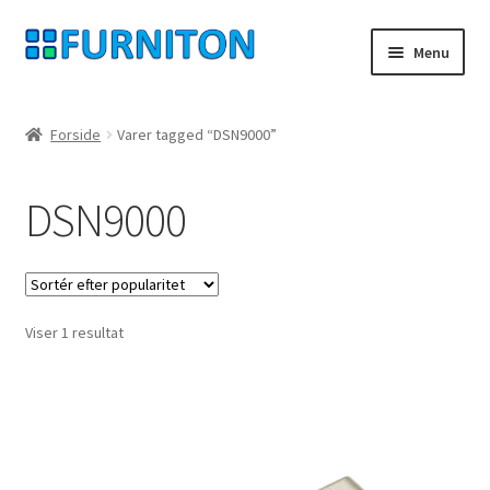
Spring
Spring
Menu
til
til
navigation
indhold
Min konto
Forside
Varer tagged “DSN9000”
Vores partnere
DSN9000
privatliv
fortrydelsesret
Viser 1 resultat
Kontakt
aftryk
Betingelser