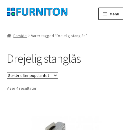
Spring
Spring
Menu
til
til
navigation
indhold
Min konto
Forside
Varer tagged “Drejelig stanglås”
Vores partnere
Drejelig stanglås
privatliv
fortrydelsesret
Sorteret
Viser 4 resultater
Kontakt
efter
popularitet
aftryk
Betingelser