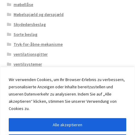
møbellåse
Møbelspjæld og dørspjæld
Skydedørsbeslag
Sorte beslag
Tryk-for-åbne-mekanisme
ventilationsgitter
ventilsystemer
Wir verwenden Cookies, um Ihr Browser-Erlebnis zu verbessern,
personalisierte Anzeigen oder Inhalte bereitzustellen und
unseren Datenverkehr zu analysieren. Indem Sie auf „Alle
akzeptieren“ klicken, stimmen Sie unserer Verwendung von
© 2026 Eruon Trade UG, Germany, member of the ERUON
Cookies zu.
Group. High quality Furniture Fittings and Components
Alle akzeptieren