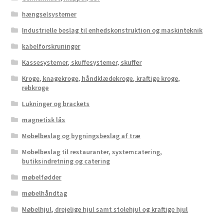
hængselsystemer
Industrielle beslag til enhedskonstruktion og maskinteknik
kabelforskruninger
Kassesystemer, skuffesystemer, skuffer
Kroge, knagekroge, håndklædekroge, kraftige kroge,
rebkroge
Lukninger og brackets
magnetisk lås
Møbelbeslag og bygningsbeslag af træ
Møbelbeslag til restauranter, systemcatering,
butiksindretning og catering
møbelfødder
møbelhåndtag
Møbelhjul, drejelige hjul samt stolehjul og kraftige hjul