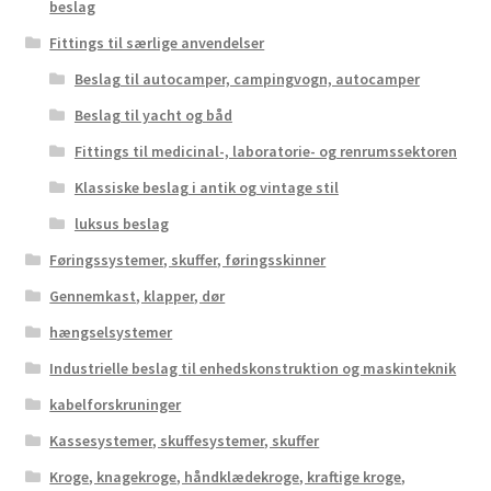
beslag
Fittings til særlige anvendelser
Beslag til autocamper, campingvogn, autocamper
Beslag til yacht og båd
Fittings til medicinal-, laboratorie- og renrumssektoren
Klassiske beslag i antik og vintage stil
luksus beslag
Føringssystemer, skuffer, føringsskinner
Gennemkast, klapper, dør
hængselsystemer
Industrielle beslag til enhedskonstruktion og maskinteknik
kabelforskruninger
Kassesystemer, skuffesystemer, skuffer
Kroge, knagekroge, håndklædekroge, kraftige kroge,