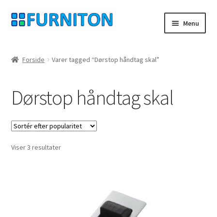
Spring
Spring
Menu
til
til
navigation
indhold
Min konto
Forside
Varer tagged “Dørstop håndtag skal”
Vores partnere
Dørstop håndtag skal
privatliv
fortrydelsesret
Sorteret
Viser 3 resultater
Kontakt
efter
popularitet
aftryk
Betingelser