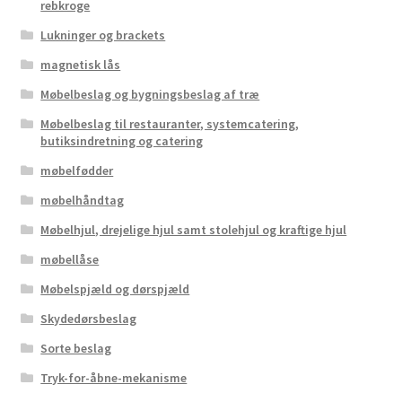
rebkroge
Lukninger og brackets
magnetisk lås
Møbelbeslag og bygningsbeslag af træ
Møbelbeslag til restauranter, systemcatering,
butiksindretning og catering
møbelfødder
møbelhåndtag
Møbelhjul, drejelige hjul samt stolehjul og kraftige hjul
møbellåse
Møbelspjæld og dørspjæld
Skydedørsbeslag
Sorte beslag
Tryk-for-åbne-mekanisme