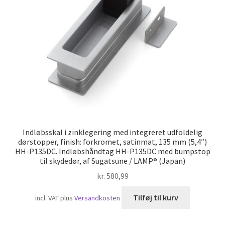
Skibsfart
Indløbsskal i zinklegering med integreret udfoldelig
dørstopper, finish: forkromet, satinmat, 135 mm (5,4″)
HH-P135DC. Indløbshåndtag HH-P135DC med bumpstop
til skydedør, af Sugatsune / LAMP® (Japan)
kr.
580,99
Tilføj til kurv
incl. VAT
plus
Versandkosten