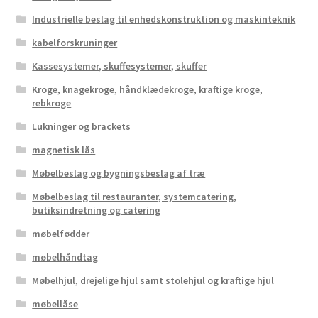
Industrielle beslag til enhedskonstruktion og maskinteknik
kabelforskruninger
Kassesystemer, skuffesystemer, skuffer
Kroge, knagekroge, håndklædekroge, kraftige kroge,
rebkroge
Lukninger og brackets
magnetisk lås
Møbelbeslag og bygningsbeslag af træ
Møbelbeslag til restauranter, systemcatering,
butiksindretning og catering
møbelfødder
møbelhåndtag
Møbelhjul, drejelige hjul samt stolehjul og kraftige hjul
møbellåse