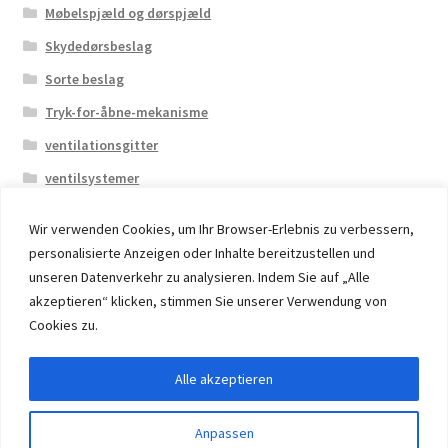
Møbelspjæld og dørspjæld
Skydedørsbeslag
Sorte beslag
Tryk-for-åbne-mekanisme
ventilationsgitter
ventilsystemer
Wir verwenden Cookies, um Ihr Browser-Erlebnis zu verbessern,
personalisierte Anzeigen oder Inhalte bereitzustellen und
unseren Datenverkehr zu analysieren. Indem Sie auf „Alle
akzeptieren“ klicken, stimmen Sie unserer Verwendung von
© 2026 Eruon Trade UG, Germany, member of the ERUON
Cookies zu.
Group. High quality Furniture Fittings and Components
Alle akzeptieren
Withdraw from contract
Anpassen