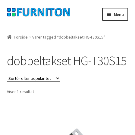
Spring
Spring
Menu
til
til
navigation
indhold
Min konto
Forside
Varer tagged “dobbeltakset HG-T30S15”
Vores partnere
dobbeltakset HG-T30S15
privatliv
fortrydelsesret
Viser 1 resultat
Kontakt
aftryk
Betingelser