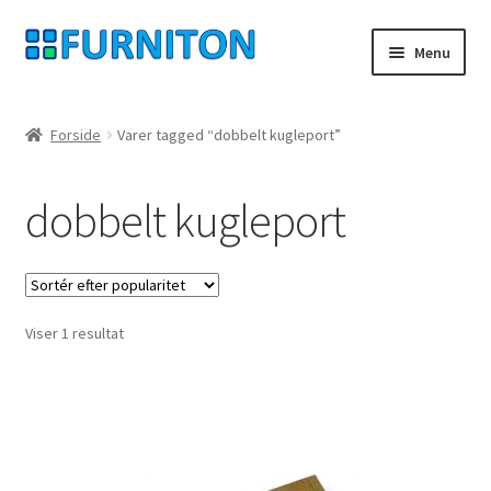
Spring
Spring
Menu
til
til
navigation
indhold
Min konto
Forside
Varer tagged “dobbelt kugleport”
Vores partnere
dobbelt kugleport
privatliv
fortrydelsesret
Viser 1 resultat
Kontakt
aftryk
Betingelser