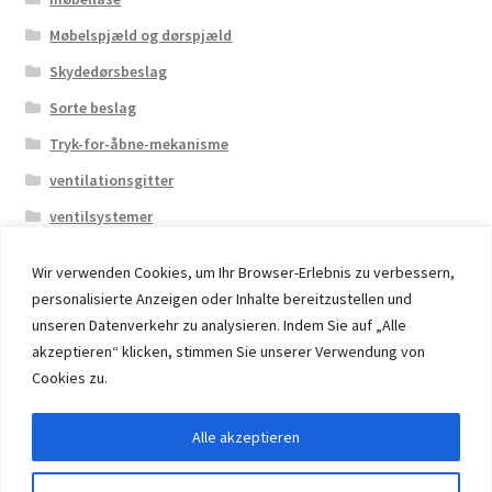
Møbelspjæld og dørspjæld
Skydedørsbeslag
Sorte beslag
Tryk-for-åbne-mekanisme
ventilationsgitter
ventilsystemer
Wir verwenden Cookies, um Ihr Browser-Erlebnis zu verbessern,
personalisierte Anzeigen oder Inhalte bereitzustellen und
unseren Datenverkehr zu analysieren. Indem Sie auf „Alle
akzeptieren“ klicken, stimmen Sie unserer Verwendung von
© 2026 Eruon Trade UG, Germany, member of the ERUON
Cookies zu.
Group. High quality Furniture Fittings and Components
Alle akzeptieren
Withdraw from contract