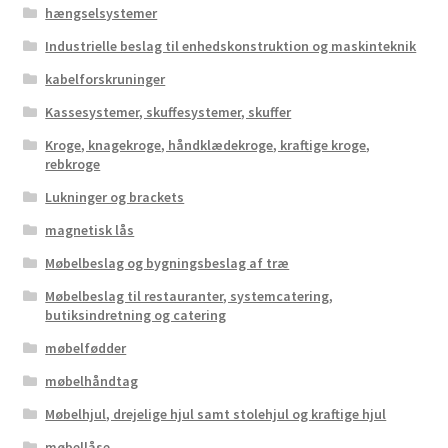
hængselsystemer
Industrielle beslag til enhedskonstruktion og maskinteknik
kabelforskruninger
Kassesystemer, skuffesystemer, skuffer
Kroge, knagekroge, håndklædekroge, kraftige kroge,
rebkroge
Lukninger og brackets
magnetisk lås
Møbelbeslag og bygningsbeslag af træ
Møbelbeslag til restauranter, systemcatering,
butiksindretning og catering
møbelfødder
møbelhåndtag
Møbelhjul, drejelige hjul samt stolehjul og kraftige hjul
møbellåse