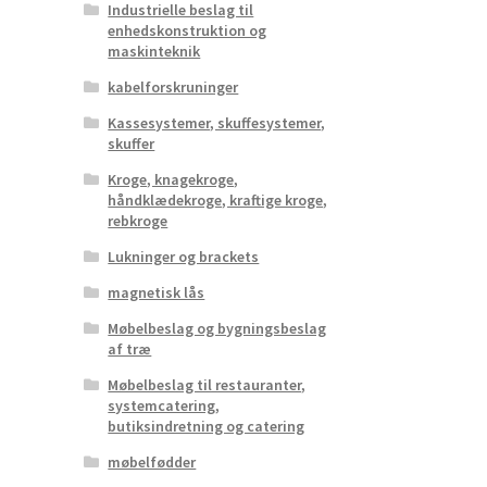
Industrielle beslag til
enhedskonstruktion og
maskinteknik
kabelforskruninger
Kassesystemer, skuffesystemer,
skuffer
Kroge, knagekroge,
håndklædekroge, kraftige kroge,
rebkroge
Lukninger og brackets
magnetisk lås
Møbelbeslag og bygningsbeslag
af træ
Møbelbeslag til restauranter,
systemcatering,
butiksindretning og catering
møbelfødder