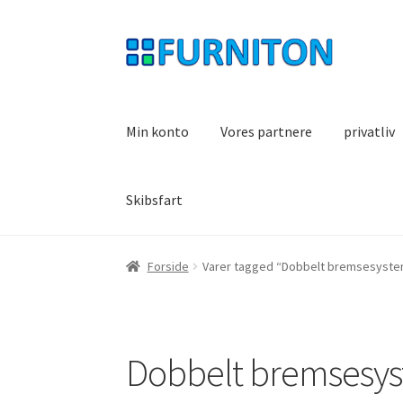
Spring
Spring
til
til
navigation
indhold
Min konto
Vores partnere
privatliv
Skibsfart
Forside
Varer tagged “Dobbelt bremsesystem
Dobbelt bremsesys