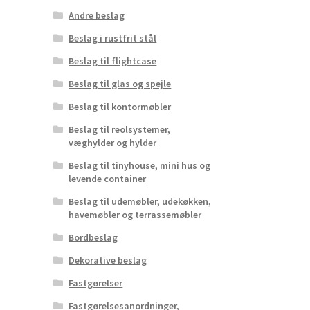
Andre beslag
Beslag i rustfrit stål
Beslag til flightcase
Beslag til glas og spejle
Beslag til kontormøbler
Beslag til reolsystemer,
væghylder og hylder
Beslag til tinyhouse, mini hus og
levende container
Beslag til udemøbler, udekøkken,
havemøbler og terrassemøbler
Bordbeslag
Dekorative beslag
Fastgørelser
Fastgørelsesanordninger,