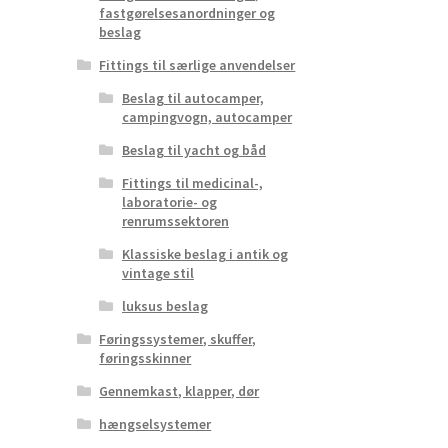
fastgørelsesanordninger og
beslag
Fittings til særlige anvendelser
Beslag til autocamper,
campingvogn, autocamper
Beslag til yacht og båd
Fittings til medicinal-,
laboratorie- og
renrumssektoren
Klassiske beslag i antik og
vintage stil
luksus beslag
Føringssystemer, skuffer,
føringsskinner
Gennemkast, klapper, dør
hængselsystemer