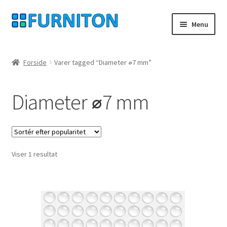
Spring
Spring
Menu
til
til
navigation
indhold
Min konto
Forside
Varer tagged “Diameter ⌀7 mm”
Vores partnere
Diameter ⌀7 mm
privatliv
fortrydelsesret
Viser 1 resultat
Kontakt
aftryk
Betingelser