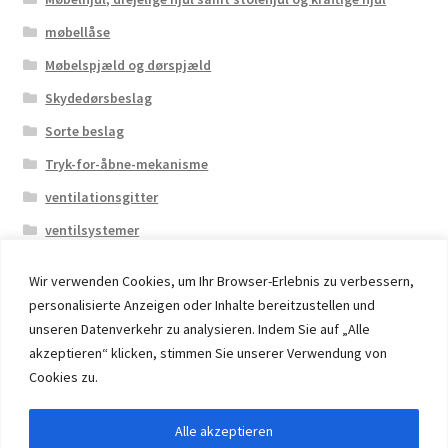
møbellåse
Møbelspjæld og dørspjæld
Skydedørsbeslag
Sorte beslag
Tryk-for-åbne-mekanisme
ventilationsgitter
ventilsystemer
Wir verwenden Cookies, um Ihr Browser-Erlebnis zu verbessern,
personalisierte Anzeigen oder Inhalte bereitzustellen und
unseren Datenverkehr zu analysieren. Indem Sie auf „Alle
akzeptieren“ klicken, stimmen Sie unserer Verwendung von
© 2026 Eruon Trade UG, Germany, member of the ERUON
Cookies zu.
Group. High quality Furniture Fittings and Components
Alle akzeptieren