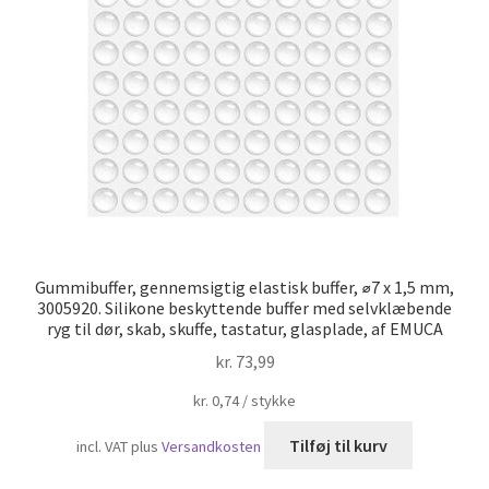
Skibsfart
Gummibuffer, gennemsigtig elastisk buffer, ⌀7 x 1,5 mm,
3005920. Silikone beskyttende buffer med selvklæbende
ryg til dør, skab, skuffe, tastatur, glasplade, af EMUCA
kr.
73,99
kr.
0,74
/
stykke
Tilføj til kurv
incl. VAT
plus
Versandkosten