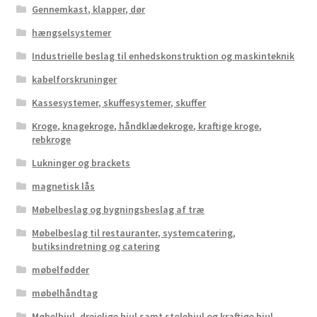
Gennemkast, klapper, dør
hængselsystemer
Industrielle beslag til enhedskonstruktion og maskinteknik
kabelforskruninger
Kassesystemer, skuffesystemer, skuffer
Kroge, knagekroge, håndklædekroge, kraftige kroge,
rebkroge
Lukninger og brackets
magnetisk lås
Møbelbeslag og bygningsbeslag af træ
Møbelbeslag til restauranter, systemcatering,
butiksindretning og catering
møbelfødder
møbelhåndtag
Møbelhjul, drejelige hjul samt stolehjul og kraftige hjul