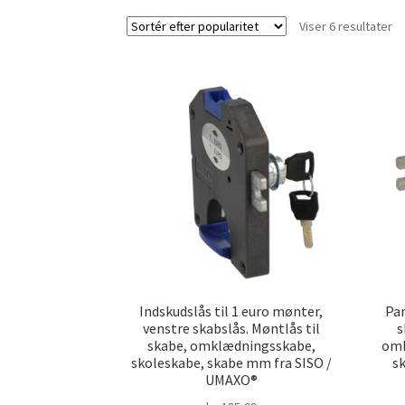
So
Viser 6 resultater
ef
po
Indskudslås til 1 euro mønter,
Pan
venstre skabslås. Møntlås til
s
skabe, omklædningsskabe,
omk
skoleskabe, skabe mm fra SISO /
s
UMAXO®