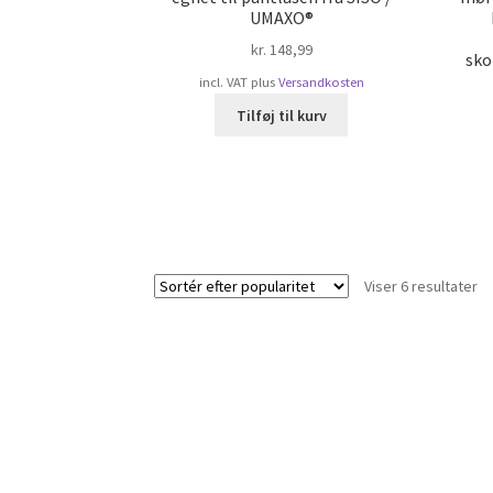
UMAXO®
kr.
148,99
sko
incl. VAT
plus
Versandkosten
Tilføj til kurv
So
Viser 6 resultater
ef
po