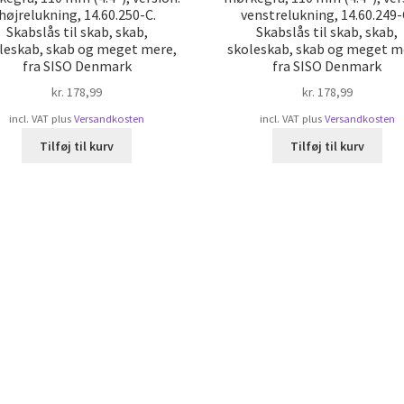
højrelukning, 14.60.250-C.
venstrelukning, 14.60.249-
Skabslås til skab, skab,
Skabslås til skab, skab,
leskab, skab og meget mere,
skoleskab, skab og meget m
fra SISO Denmark
fra SISO Denmark
kr.
178,99
kr.
178,99
incl. VAT
plus
Versandkosten
incl. VAT
plus
Versandkosten
Tilføj til kurv
Tilføj til kurv
rteret
ter
pularitet