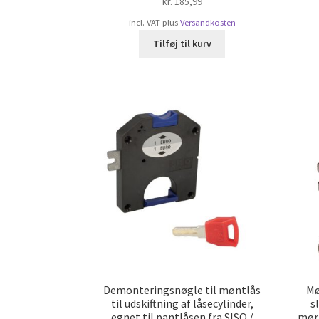
kr.
185,99
incl. VAT
plus
Versandkosten
Tilføj til kurv
Demonteringsnøgle til møntlås
Mø
til udskiftning af låsecylinder,
sl
egnet til pantlåsen fra SISO /
mørk