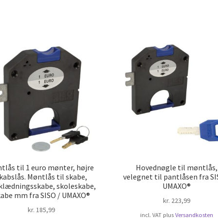
rteret
ter
pularitet
tlås til 1 euro mønter, højre
Hovednøgle til møntlås,
kabslås. Møntlås til skabe,
velegnet til pantlåsen fra SI
lædningsskabe, skoleskabe,
UMAXO®
kabe mm fra SISO / UMAXO®
kr.
223,99
kr.
185,99
incl. VAT
plus
Versandkosten