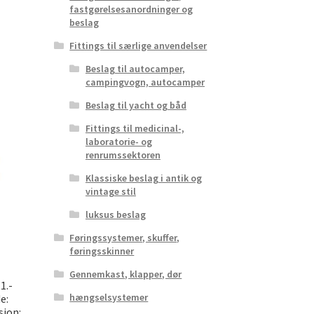
fastgørelsesanordninger og
beslag
Fittings til særlige anvendelser
Beslag til autocamper,
campingvogn, autocamper
Beslag til yacht og båd
Fittings til medicinal-,
laboratorie- og
renrumssektoren
Klassiske beslag i antik og
vintage stil
luksus beslag
Føringssystemer, skuffer,
føringsskinner
Gennemkast, klapper, dør
1.-
hængselsystemer
de:
sion: