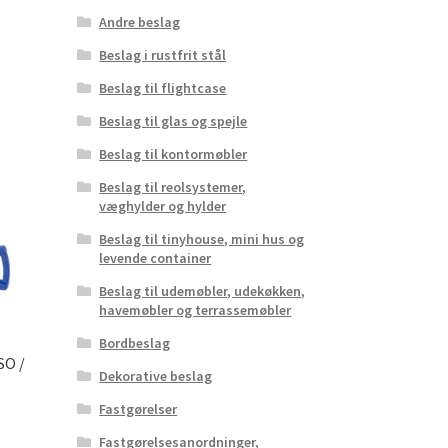
Andre beslag
Beslag i rustfrit stål
Beslag til flightcase
Beslag til glas og spejle
Beslag til kontormøbler
Beslag til reolsystemer,
væghylder og hylder
Beslag til tinyhouse, mini hus og
levende container
Beslag til udemøbler, udekøkken,
havemøbler og terrassemøbler
Bordbeslag
SO /
Dekorative beslag
Fastgørelser
Fastgørelsesanordninger,