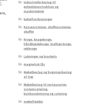
Industrielle beslag til
C.
enhedskonstruktion og
maskinteknik
ere,
kabelforskruninger
Kassesystemer, skuffesystemer,
skuffer
Kroge, knagekroge,
håndklædekroge, kraftige kroge,
rebkroge
Lukninger og brackets
magnetisk lås
Møbelbeslag og bygningsbeslag
af træ
Møbelbeslag til restauranter,
systemcatering,
butiksindretning og catering
møbelfødder