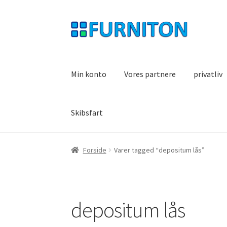
Spring
Spring
til
til
navigation
indhold
Min konto
Vores partnere
privatliv
Skibsfart
Forside
Varer tagged “depositum lås”
depositum lås