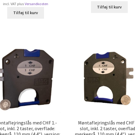
incl. VAT
plus
Versandkosten
Tilføj til kurv
Tilføj til kurv
ntaflejringslås med CHF 1.-
Møntaflejringslås med CHF 
ot, inkl. 2 taster, overflade:
slot, inkl. 2 taster, overfla
egrå, 110 mm (4.4″), version:
mørkegrå, 110 mm (4.4″), ver