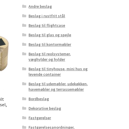
Andre beslag
Beslag i rustfrit stål
Beslag til flightcase
Beslag til glas og spejle
Beslag til kontormøbler
Beslag til reolsystemer,
væghylder og hylder
Beslag til tinyhouse, mini hus og
levende container
Beslag til udemøbler, udekøkken,
havemøbler og terrassemøbler
ult
Bordbeslag
sel,
Dekorative beslag
Fastgørelser
Fastgørelsesanordninger,