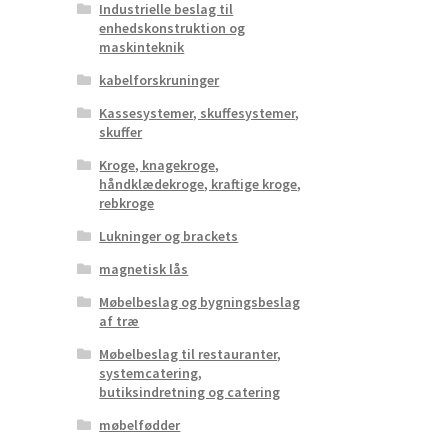
Industrielle beslag til
enhedskonstruktion og
maskinteknik
kabelforskruninger
Kassesystemer, skuffesystemer,
skuffer
Kroge, knagekroge,
håndklædekroge, kraftige kroge,
rebkroge
Lukninger og brackets
magnetisk lås
Møbelbeslag og bygningsbeslag
af træ
Møbelbeslag til restauranter,
systemcatering,
butiksindretning og catering
møbelfødder