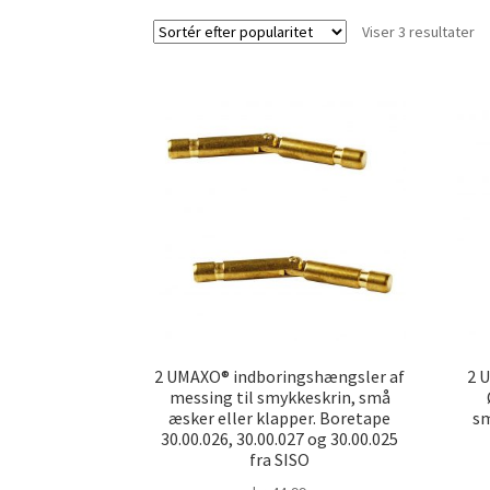
So
Viser 3 resultater
ef
po
2 UMAXO® indboringshængsler af
2 
messing til smykkeskrin, små
æsker eller klapper. Boretape
sm
30.00.026, 30.00.027 og 30.00.025
fra SISO