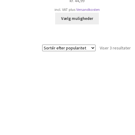
kr.
44,99
incl. VAT
plus
Versandkosten
Dette
Vælg muligheder
vare
har
flere
varianter.
So
Viser 3 resultater
Mulighederne
ef
kan
po
vælges
på
varesiden