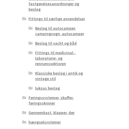
fastgørelsesanordninger og
beslag
ette
Fittings til særlige anvendelser
are
r
Beslag til autocamper,
campingvogn, autocamper
ere
rianter.
Beslag til yacht og båd
ulighederne
Fittings til medicinal-,
an
laboratorie- og
ælges
renrumssektoren
å
residen
Klassiske beslag i antik og
vintage stil
luksus beslag
Føringssystemer, skuffer,
føringsskinner
Gennemkast, klapper, dør
hængselsystemer