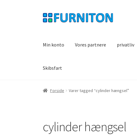
Spring
Spring
til
til
navigation
indhold
Min konto
Vores partnere
privatliv
Skibsfart
Forside
Varer tagged “cylinder hængsel”
cylinder hængsel