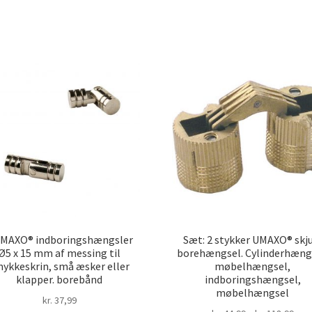
rteret
ter
pularitet
UMAXO® indboringshængsler
Sæt: 2 stykker UMAXO® skj
Ø5 x 15 mm af messing til
borehængsel. Cylinderhæng
ykkeskrin, små æsker eller
møbelhængsel,
klapper. borebånd
indboringshængsel,
møbelhængsel
kr.
37,99