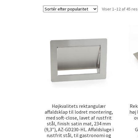
Viser 1–12 af 45 res
Højkvalitets rektangulær
Rek
affaldsklap til lodret montering,
høj 
med soft-close, lavet af rustfrit
o
stål, finish: satin mat, 234 mm
(9,3″), AZ-GD230-HL. Affaldsluge i
G
rustfrit stål, til gastronomi og