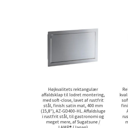
Højkvalitets rektangulær
Re
affaldsklap til lodret montering,
kval
med soft-close, lavet af rustfrit
sof
stål, finish: satin mat, 400 mm
fin
(15,8″), AZ-GD400-HL. Affaldsluge
i rustfrit stål, til gastronomi og
rus
meget mere, af Sugatsune /
m
LAMP® (Japan)