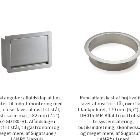
ktangulær affaldsklap af høj
Rund affaldskast af høj kvali
itet til lodret montering med
lavet af rustfrit stål, overfl
t-close, lavet af rustfrit stål,
blankpoleret, 170 mm (6,7″),
ish: satin mat, 182 mm (7.2″),
DH015-MR. Affald i rustfrit s
AZ-GD180-HL. Affaldsluge i
til systemcatering,
tfrit stål, til gastronomi og
butiksindretning, skønhedss
eget mere, af Sugatsune /
og meget mere, af Sugatsun
LAMP® (Japan)
LAMP® (Japan)