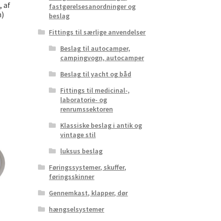
 af
fastgørelsesanordninger og
n)
beslag
Fittings til særlige anvendelser
Beslag til autocamper,
campingvogn, autocamper
Beslag til yacht og båd
Fittings til medicinal-,
laboratorie- og
renrumssektoren
Klassiske beslag i antik og
vintage stil
luksus beslag
Føringssystemer, skuffer,
føringsskinner
Gennemkast, klapper, dør
hængselsystemer