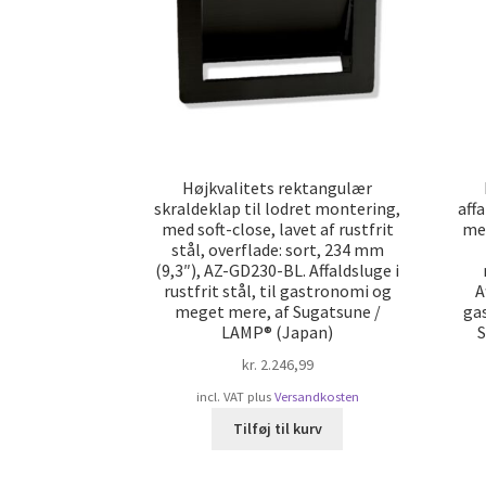
Højkvalitets rektangulær
skraldeklap til lodret montering,
aff
med soft-close, lavet af rustfrit
med
stål, overflade: sort, 234 mm
(9,3″), AZ-GD230-BL. Affaldsluge i
rustfrit stål, til gastronomi og
A
meget mere, af Sugatsune /
ga
LAMP® (Japan)
S
kr.
2.246,99
incl. VAT
plus
Versandkosten
Tilføj til kurv