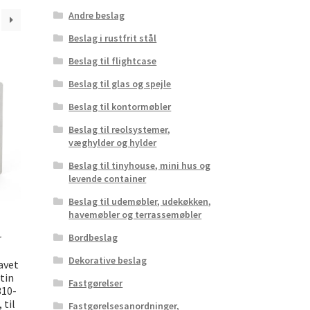
Andre beslag
Beslag i rustfrit stål
Beslag til flightcase
Beslag til glas og spejle
Beslag til kontormøbler
Beslag til reolsystemer,
væghylder og hylder
Beslag til tinyhouse, mini hus og
levende container
Beslag til udemøbler, udekøkken,
havemøbler og terrassemøbler
r
Bordbeslag
Dekorative beslag
avet
atin
Fastgørelser
310-
 til
Fastgørelsesanordninger,