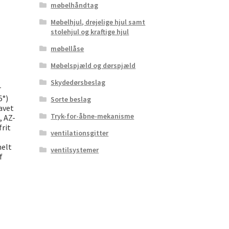
møbelhåndtag
Møbelhjul, drejelige hjul samt
stolehjul og kraftige hjul
møbellåse
Møbelspjæld og dørspjæld
Skydedørsbeslag
r
5°)
Sorte beslag
avet
Tryk-for-åbne-mekanisme
, AZ-
frit
ventilationsgitter
nelt
ventilsystemer
f