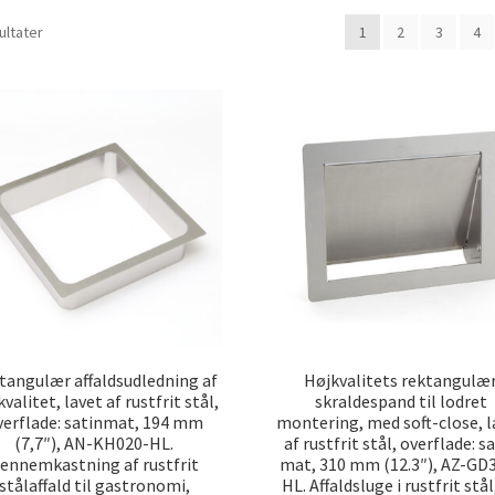
Sorteret
ultater
1
2
3
4
efter
popularitet
tangulær affaldsudledning af
Højkvalitets rektangulæ
kvalitet, lavet af rustfrit stål,
skraldespand til lodret
verflade: satinmat, 194 mm
montering, med soft-close, l
(7,7″), AN-KH020-HL.
af rustfrit stål, overflade: s
ennemkastning af rustfrit
mat, 310 mm (12.3″), AZ-GD
stålaffald til gastronomi,
HL. Affaldsluge i rustfrit stål,