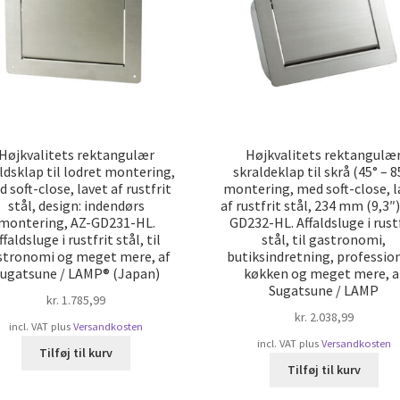
Højkvalitets rektangulær
Højkvalitets rektangulæ
aldsklap til lodret montering,
skraldeklap til skrå (45° – 8
 soft-close, lavet af rustfrit
montering, med soft-close, l
stål, design: indendørs
af rustfrit stål, 234 mm (9,3″)
montering, AZ-GD231-HL.
GD232-HL. Affaldsluge i rust
ffaldsluge i rustfrit stål, til
stål, til gastronomi,
stronomi og meget mere, af
butiksindretning, professio
ugatsune / LAMP® (Japan)
køkken og meget mere, a
Sugatsune / LAMP
kr.
1.785,99
kr.
2.038,99
incl. VAT
plus
Versandkosten
incl. VAT
plus
Versandkosten
Tilføj til kurv
Tilføj til kurv