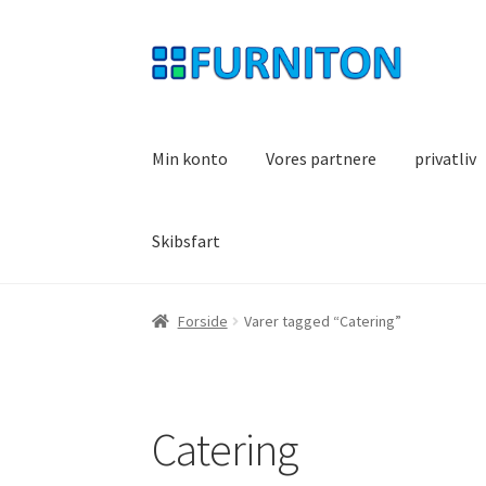
Spring
Spring
til
til
navigation
indhold
Min konto
Vores partnere
privatliv
Skibsfart
Forside
Varer tagged “Catering”
Catering