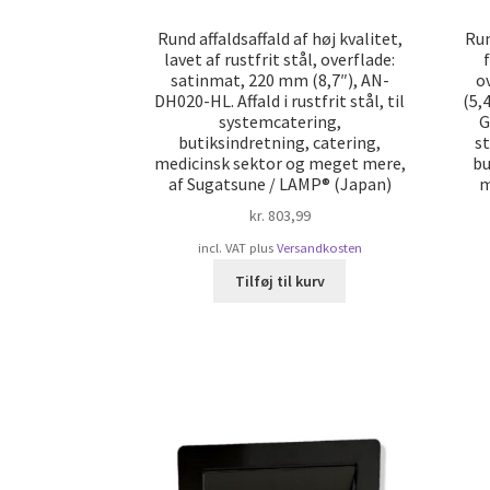
Rund affaldsaffald af høj kvalitet,
Run
lavet af rustfrit stål, overflade:
satinmat, 220 mm (8,7″), AN-
o
DH020-HL. Affald i rustfrit stål, til
(5,
systemcatering,
G
butiksindretning, catering,
st
medicinsk sektor og meget mere,
bu
af Sugatsune / LAMP® (Japan)
m
kr.
803,99
incl. VAT
plus
Versandkosten
Tilføj til kurv