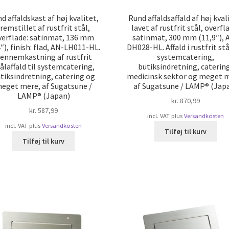
d affaldskast af høj kvalitet,
Rund affaldsaffald af høj kval
fremstillet af rustfrit stål,
lavet af rustfrit stål, overfl
verflade: satinmat, 136 mm
satinmat, 300 mm (11,9″), 
4″), finish: flad, AN-LH011-HL.
DH028-HL. Affald i rustfrit stål
ennemkastning af rustfrit
systemcatering,
ålaffald til systemcatering,
butiksindretning, caterin
tiksindretning, catering og
medicinsk sektor og meget 
eget mere, af Sugatsune /
af Sugatsune / LAMP® (Jap
LAMP® (Japan)
kr.
870,99
kr.
587,99
incl. VAT
plus
Versandkosten
incl. VAT
plus
Versandkosten
Tilføj til kurv
Tilføj til kurv