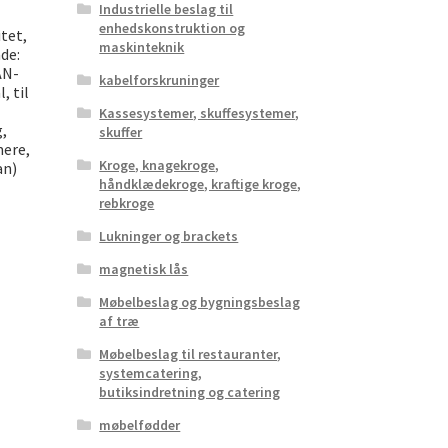
Industrielle beslag til
enhedskonstruktion og
itet,
maskinteknik
ade:
AN-
kabelforskruninger
, til
Kassesystemer, skuffesystemer,
g,
skuffer
mere,
Kroge, knagekroge,
an)
håndklædekroge, kraftige kroge,
rebkroge
Lukninger og brackets
magnetisk lås
Møbelbeslag og bygningsbeslag
af træ
Møbelbeslag til restauranter,
systemcatering,
butiksindretning og catering
møbelfødder