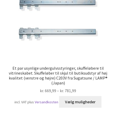
Skibsfart
Et par usynlige undergulvsstyringer, skuffeløbere til
vitrineskabet. Skuffeløber til skjul til butiksudstyr af høj
kvalitet (venstre og højre) C203V fra Sugatsune / LAMP®
(Japan)
kr.
669,99
–
kr.
781,99
Dette
Vælg muligheder
incl. VAT
plus
Versandkosten
vare
har