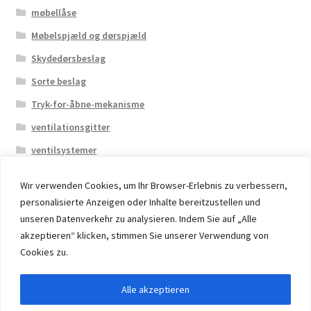
møbellåse
Møbelspjæld og dørspjæld
Skydedørsbeslag
Sorte beslag
Tryk-for-åbne-mekanisme
ventilationsgitter
ventilsystemer
Wir verwenden Cookies, um Ihr Browser-Erlebnis zu verbessern,
personalisierte Anzeigen oder Inhalte bereitzustellen und
unseren Datenverkehr zu analysieren. Indem Sie auf „Alle
akzeptieren“ klicken, stimmen Sie unserer Verwendung von
© 2026 Eruon Trade UG, Germany, member of the ERUON
Cookies zu.
Group. High quality Furniture Fittings and Components
Alle akzeptieren