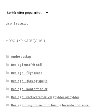
flere
variante
Mulighe
kan
Viser 1 resultat
vælges
på
varesid
Produkt-Kategorien
Andre beslag
Beslag i rustfrit stål
Beslag til flightcase
Beslag til glas og spejle
Beslag til kontormøbler
Beslag til reolsystemer, væghylder og hylder
Beslag til tinyhouse, mini hus og levende container