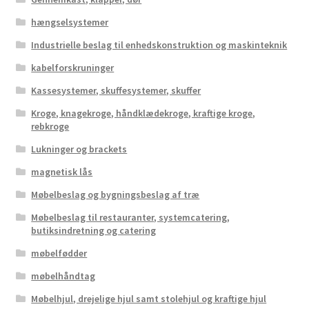
hængselsystemer
Industrielle beslag til enhedskonstruktion og maskinteknik
kabelforskruninger
Kassesystemer, skuffesystemer, skuffer
Kroge, knagekroge, håndklædekroge, kraftige kroge,
rebkroge
Lukninger og brackets
magnetisk lås
Møbelbeslag og bygningsbeslag af træ
Møbelbeslag til restauranter, systemcatering,
butiksindretning og catering
møbelfødder
møbelhåndtag
Møbelhjul, drejelige hjul samt stolehjul og kraftige hjul