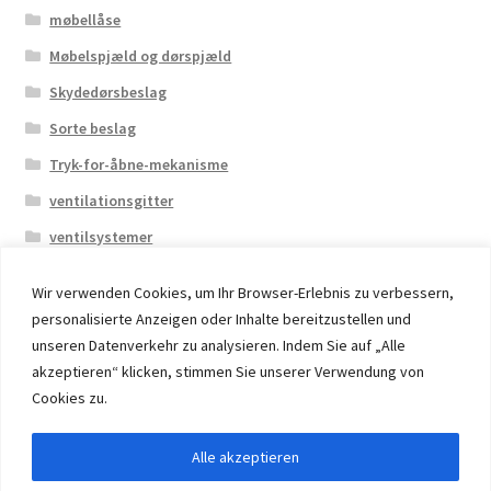
møbellåse
Møbelspjæld og dørspjæld
Skydedørsbeslag
Sorte beslag
Tryk-for-åbne-mekanisme
ventilationsgitter
ventilsystemer
Wir verwenden Cookies, um Ihr Browser-Erlebnis zu verbessern,
personalisierte Anzeigen oder Inhalte bereitzustellen und
unseren Datenverkehr zu analysieren. Indem Sie auf „Alle
akzeptieren“ klicken, stimmen Sie unserer Verwendung von
© 2026 Eruon Trade UG, Germany, member of the ERUON
Cookies zu.
Group. High quality Furniture Fittings and Components
Alle akzeptieren