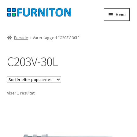
Spring
Spring
Menu
til
til
navigation
indhold
Min konto
Forside
Varer tagged “C203V-30L”
Vores partnere
C203V-30L
privatliv
fortrydelsesret
Viser 1 resultat
Kontakt
aftryk
Betingelser