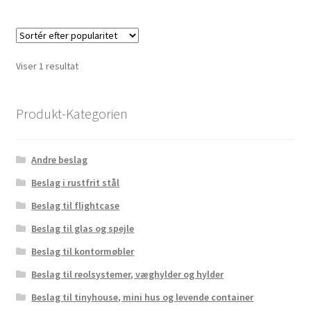
flere
variante
Mulighe
kan
Viser 1 resultat
vælges
på
varesid
Produkt-Kategorien
Andre beslag
Beslag i rustfrit stål
Beslag til flightcase
Beslag til glas og spejle
Beslag til kontormøbler
Beslag til reolsystemer, væghylder og hylder
Beslag til tinyhouse, mini hus og levende container