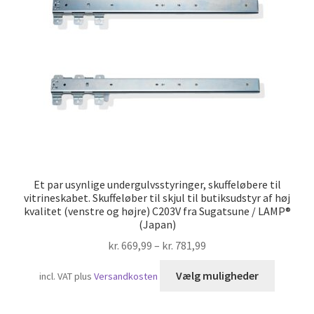
Skibsfart
Et par usynlige undergulvsstyringer, skuffeløbere til
vitrineskabet. Skuffeløber til skjul til butiksudstyr af høj
kvalitet (venstre og højre) C203V fra Sugatsune / LAMP®
(Japan)
kr.
669,99
–
kr.
781,99
Dette
Vælg muligheder
incl. VAT
plus
Versandkosten
vare
har