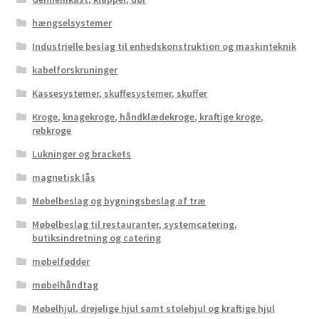
hængselsystemer
Industrielle beslag til enhedskonstruktion og maskinteknik
kabelforskruninger
Kassesystemer, skuffesystemer, skuffer
Kroge, knagekroge, håndklædekroge, kraftige kroge,
rebkroge
Lukninger og brackets
magnetisk lås
Møbelbeslag og bygningsbeslag af træ
Møbelbeslag til restauranter, systemcatering,
butiksindretning og catering
møbelfødder
møbelhåndtag
Møbelhjul, drejelige hjul samt stolehjul og kraftige hjul