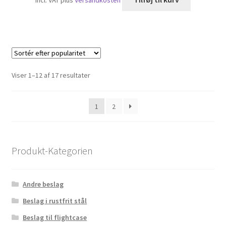
incl. VAT
plus
Versandkosten
Sorteret
Viser 1–12 af 17 resultater
efter
popularitet
1
2
Produkt-Kategorien
Andre beslag
Beslag i rustfrit stål
Beslag til flightcase