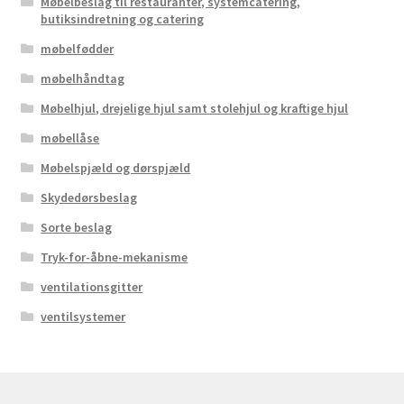
Møbelbeslag til restauranter, systemcatering,
butiksindretning og catering
møbelfødder
møbelhåndtag
Møbelhjul, drejelige hjul samt stolehjul og kraftige hjul
møbellåse
Møbelspjæld og dørspjæld
Skydedørsbeslag
Sorte beslag
Tryk-for-åbne-mekanisme
ventilationsgitter
ventilsystemer