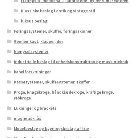
Fittings til medicinal-, laboratorie- og renrumssektoren
Klassiske beslag i antik og vintage stil
luksus beslag
Føringssystemer, skuffer, føringsskinner
Gennemkast, klapper, dør
hængselsystemer
Industrielle beslag til enhedskonstruktion og maskinteknik
kabelforskruninger
Kassesystemer, skuffesystemer, skuffer
Kroge, knagekroge, håndklædekroge, kraftige kroge,
rebkroge
Lukninger og brackets
magnetisk lås
Møbelbeslag og bygningsbeslag af træ