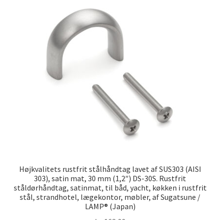
Skibsfart
Højkvalitets rustfrit stålhåndtag lavet af SUS303 (AISI
303), satin mat, 30 mm (1,2″) DS-30S. Rustfrit
ståldørhåndtag, satinmat, til båd, yacht, køkken i rustfrit
stål, strandhotel, lægekontor, møbler, af Sugatsune /
LAMP® (Japan)