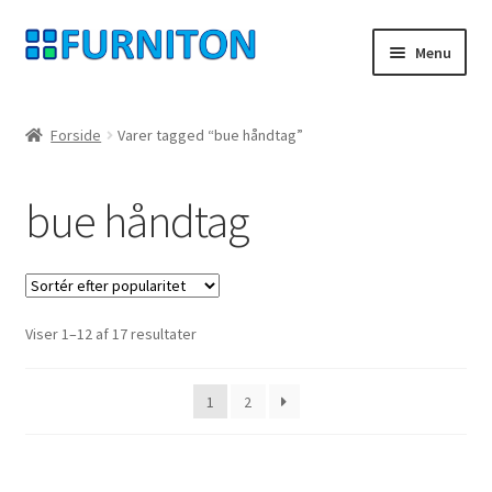
Spring
Spring
Menu
til
til
navigation
indhold
Min konto
Forside
Varer tagged “bue håndtag”
Vores partnere
bue håndtag
privatliv
fortrydelsesret
Sorteret
Viser 1–12 af 17 resultater
Kontakt
efter
popularitet
aftryk
1
2
Betingelser