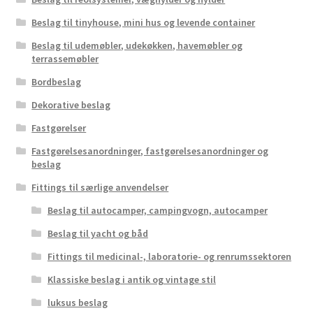
Beslag til tinyhouse, mini hus og levende container
Beslag til udemøbler, udekøkken, havemøbler og
terrassemøbler
Bordbeslag
Dekorative beslag
Fastgørelser
Fastgørelsesanordninger, fastgørelsesanordninger og
beslag
Fittings til særlige anvendelser
Beslag til autocamper, campingvogn, autocamper
Beslag til yacht og båd
Fittings til medicinal-, laboratorie- og renrumssektoren
Klassiske beslag i antik og vintage stil
luksus beslag