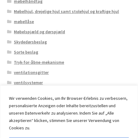
møbelhåndtag
Møbelhjul, drejelige hjul samt stolehjul og kraftige hjul
møbellåse
Møbelspjæld og dørspjæld
Skydedørsbeslag
Sorte beslag
Tryk-for-åbne-mekanisme
ventilationsgitter
ventilsystemer
Wir verwenden Cookies, um Ihr Browser-Erlebnis zu verbessern,
personalisierte Anzeigen oder Inhalte bereitzustellen und
unseren Datenverkehr zu analysieren. Indem Sie auf „Alle
akzeptieren“ klicken, stimmen Sie unserer Verwendung von
© 2026 Eruon Trade UG, Germany, member of the ERUON
Cookies zu.
Group. High quality Furniture Fittings and Components