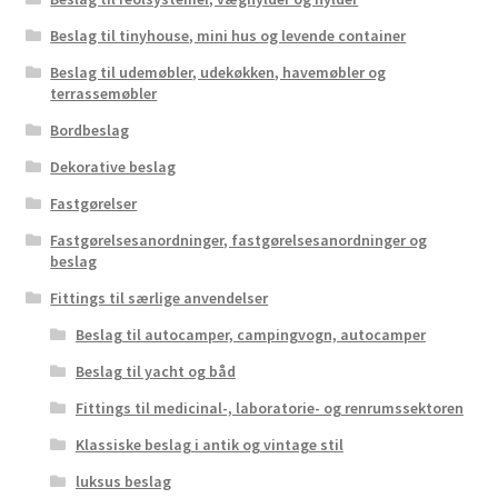
Beslag til tinyhouse, mini hus og levende container
Beslag til udemøbler, udekøkken, havemøbler og
terrassemøbler
Bordbeslag
Dekorative beslag
Fastgørelser
Fastgørelsesanordninger, fastgørelsesanordninger og
beslag
Fittings til særlige anvendelser
Beslag til autocamper, campingvogn, autocamper
Beslag til yacht og båd
Fittings til medicinal-, laboratorie- og renrumssektoren
Klassiske beslag i antik og vintage stil
luksus beslag