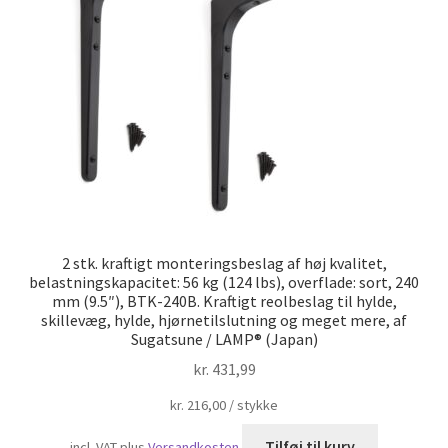
Skibsfart
2 stk. kraftigt monteringsbeslag af høj kvalitet,
belastningskapacitet: 56 kg (124 lbs), overflade: sort, 240
mm (9.5″), BTK-240B. Kraftigt reolbeslag til hylde,
skillevæg, hylde, hjørnetilslutning og meget mere, af
Sugatsune / LAMP® (Japan)
kr.
431,99
kr.
216,00
/
stykke
Tilføj til kurv
incl. VAT
plus
Versandkosten