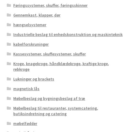
Føringssystemer, skuffer, føringsskinner
Gennemkast, klapper, dør
hængselsystemer
Industrielle beslag til enhedskonstruktion og maskinteknik
kabelforskruninger
Kassesystemer, skuffesystemer, skuffer
Kroge, knagekroge, håndklædekroge, kraftige kroge,
rebkroge
Lukninger og brackets
magnetisk lås
Møbelbeslag og bygningsbeslag af træ
Møbelbeslag til restauranter, systemcatering,
butiksindretning og catering
møbelfødder