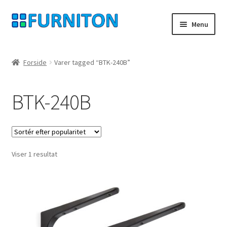
Spring
Spring
Menu
til
til
navigation
indhold
Min konto
Forside
Varer tagged “BTK-240B”
Vores partnere
BTK-240B
privatliv
fortrydelsesret
Viser 1 resultat
Kontakt
aftryk
Betingelser