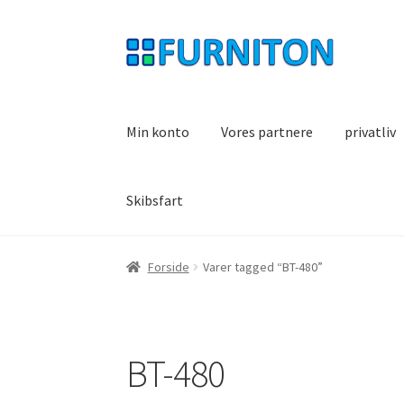
Spring
Spring
til
til
navigation
indhold
Min konto
Vores partnere
privatliv
Skibsfart
Forside
Varer tagged “BT-480”
BT-480