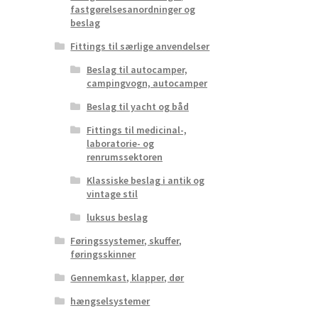
fastgørelsesanordninger og
beslag
Fittings til særlige anvendelser
Beslag til autocamper,
campingvogn, autocamper
Beslag til yacht og båd
Fittings til medicinal-,
laboratorie- og
renrumssektoren
Klassiske beslag i antik og
vintage stil
luksus beslag
Føringssystemer, skuffer,
føringsskinner
Gennemkast, klapper, dør
hængselsystemer