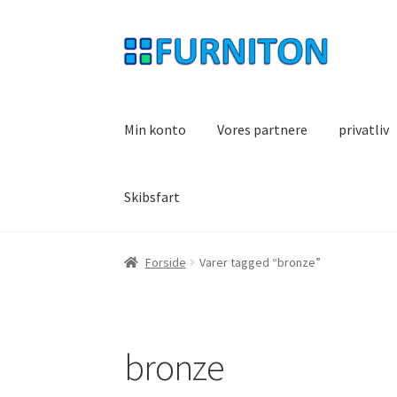
Spring
Spring
til
til
navigation
indhold
Min konto
Vores partnere
privatliv
Skibsfart
Forside
Varer tagged “bronze”
bronze