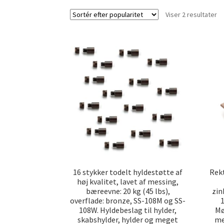
So
Viser 2 resultater
ef
po
16 stykker todelt hyldestøtte af
Rek
høj kvalitet, lavet af messing,
bæreevne: 20 kg (45 lbs),
zin
overflade: bronze, SS-108M og SS-
108W. Hyldebeslag til hylder,
Mø
skabshylder, hylder og meget
me