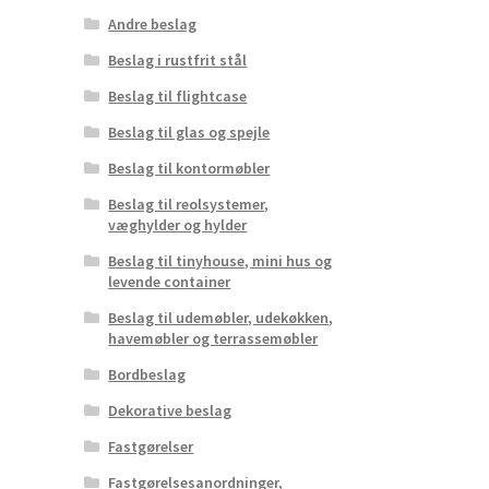
Andre beslag
Beslag i rustfrit stål
Beslag til flightcase
Beslag til glas og spejle
Beslag til kontormøbler
Beslag til reolsystemer,
væghylder og hylder
Beslag til tinyhouse, mini hus og
levende container
Beslag til udemøbler, udekøkken,
havemøbler og terrassemøbler
Bordbeslag
Dekorative beslag
Fastgørelser
Fastgørelsesanordninger,