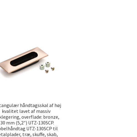
rteret
ter
pularitet
tangulær håndtagsskal af høj
kvalitet lavet af massiv
klegering, overflade: bronze,
130 mm (5,2″) UTZ-130SCP.
belhåndtag UTZ-130SCP til
talplader, træ, skuffe, skab,