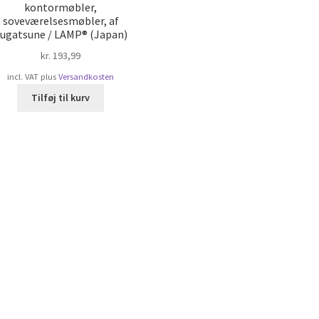
kontormøbler,
soveværelsesmøbler, af
ugatsune / LAMP® (Japan)
kr.
193,99
incl. VAT
plus
Versandkosten
Tilføj til kurv
rteret
ter
pularitet