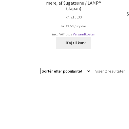
mere, af Sugatsune / LAMP®
(Japan)
S
kr.
215,99
kr.
13,50
/
stykke
incl. VAT
plus
Versandkosten
Tilføj til kurv
So
Viser 2 resultater
ef
po