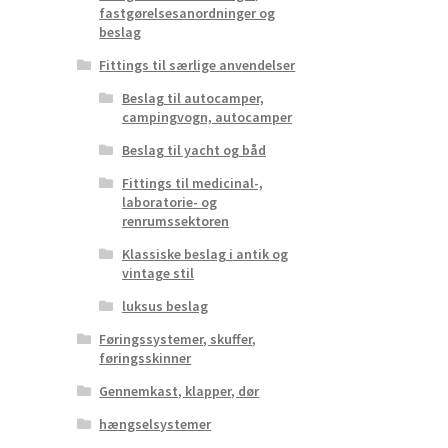
fastgørelsesanordninger og
beslag
Fittings til særlige anvendelser
Beslag til autocamper,
campingvogn, autocamper
Beslag til yacht og båd
Fittings til medicinal-,
laboratorie- og
renrumssektoren
Klassiske beslag i antik og
vintage stil
luksus beslag
Føringssystemer, skuffer,
føringsskinner
Gennemkast, klapper, dør
hængselsystemer