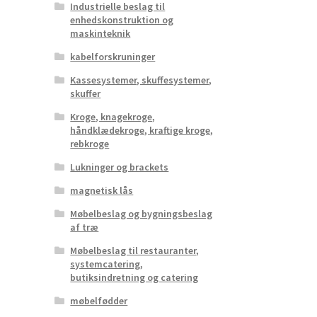
Industrielle beslag til
enhedskonstruktion og
maskinteknik
kabelforskruninger
Kassesystemer, skuffesystemer,
skuffer
Kroge, knagekroge,
håndklædekroge, kraftige kroge,
rebkroge
Lukninger og brackets
magnetisk lås
Møbelbeslag og bygningsbeslag
af træ
Møbelbeslag til restauranter,
systemcatering,
butiksindretning og catering
møbelfødder