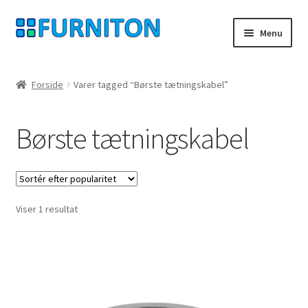
Spring
Spring
Menu
til
til
navigation
indhold
Min konto
Forside
Varer tagged “Børste tætningskabel”
Vores partnere
Børste tætningskabel
privatliv
fortrydelsesret
Viser 1 resultat
Kontakt
aftryk
Betingelser