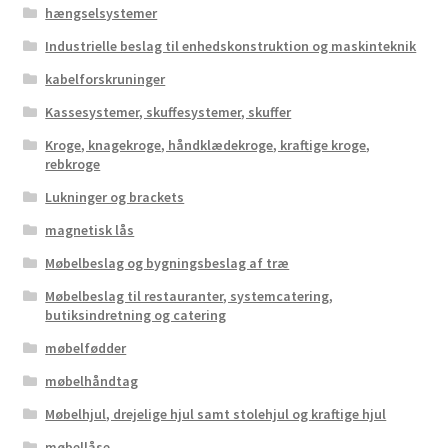
hængselsystemer
Industrielle beslag til enhedskonstruktion og maskinteknik
kabelforskruninger
Kassesystemer, skuffesystemer, skuffer
Kroge, knagekroge, håndklædekroge, kraftige kroge,
rebkroge
Lukninger og brackets
magnetisk lås
Møbelbeslag og bygningsbeslag af træ
Møbelbeslag til restauranter, systemcatering,
butiksindretning og catering
møbelfødder
møbelhåndtag
Møbelhjul, drejelige hjul samt stolehjul og kraftige hjul
møbellåse