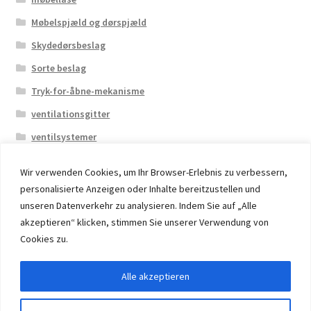
Møbelspjæld og dørspjæld
Skydedørsbeslag
Sorte beslag
Tryk-for-åbne-mekanisme
ventilationsgitter
ventilsystemer
Wir verwenden Cookies, um Ihr Browser-Erlebnis zu verbessern,
personalisierte Anzeigen oder Inhalte bereitzustellen und
unseren Datenverkehr zu analysieren. Indem Sie auf „Alle
akzeptieren“ klicken, stimmen Sie unserer Verwendung von
© 2026 Eruon Trade UG, Germany, member of the ERUON
Cookies zu.
Group. High quality Furniture Fittings and Components
Alle akzeptieren
Withdraw from contract