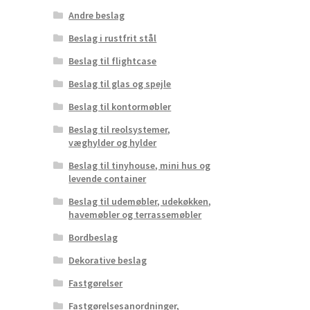
Andre beslag
Beslag i rustfrit stål
Beslag til flightcase
Beslag til glas og spejle
Beslag til kontormøbler
Beslag til reolsystemer,
væghylder og hylder
Beslag til tinyhouse, mini hus og
levende container
Beslag til udemøbler, udekøkken,
havemøbler og terrassemøbler
Bordbeslag
Dekorative beslag
Fastgørelser
Fastgørelsesanordninger,