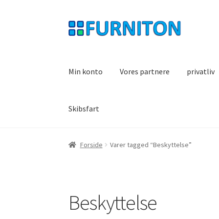
Spring
Spring
til
til
navigation
indhold
Min konto
Vores partnere
privatliv
Skibsfart
Forside
Varer tagged “Beskyttelse”
Beskyttelse