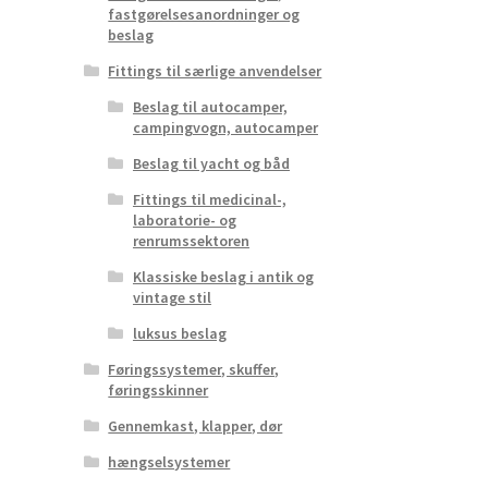
fastgørelsesanordninger og
beslag
Fittings til særlige anvendelser
Beslag til autocamper,
campingvogn, autocamper
Beslag til yacht og båd
Fittings til medicinal-,
laboratorie- og
renrumssektoren
Klassiske beslag i antik og
vintage stil
luksus beslag
Føringssystemer, skuffer,
føringsskinner
Gennemkast, klapper, dør
hængselsystemer