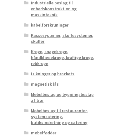
Industrielle beslag til
enhedskonstruktion og
maskinteknik
kabelforskruninger
Kassesystemer, skuffesystemer,
skuffer
Kroge, knagekroge,
håndklædekroge, kraftige kroge,
rebkroge
Lukninger og brackets
magnetisk lås
Møbelbeslag og bygningsbeslag
af træ
Møbelbeslag til restauranter,
systemcatering,
butiksindretning og catering
møbelfødder