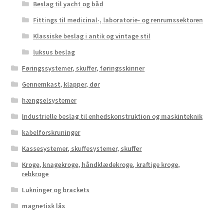
Beslag til yacht og båd
Fittings til medicinal-, laboratorie- og renrumssektoren
Klassiske beslag i antik og vintage stil
luksus beslag
Føringssystemer, skuffer, føringsskinner
Gennemkast, klapper, dør
hængselsystemer
Industrielle beslag til enhedskonstruktion og maskinteknik
kabelforskruninger
Kassesystemer, skuffesystemer, skuffer
Kroge, knagekroge, håndklædekroge, kraftige kroge,
rebkroge
Lukninger og brackets
magnetisk lås