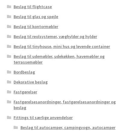
Beslag til flightcase
Beslag til glas og spejle
Beslag til kontormøbler
Beslag til reolsystemer, væghylder og hylder
Beslag til tinyhouse, mini hus og levende container
Beslag til udemøbler, udekøkken, havemøbler og
terrassemøbler
Bordbeslag
Dekorative beslag
Fastgørelser
Fastgørelsesanordninger, fastgørelsesanordninger og
beslag
Fittings til særlige anvendelser
Beslag til autocamper, campingvogn, autocamper