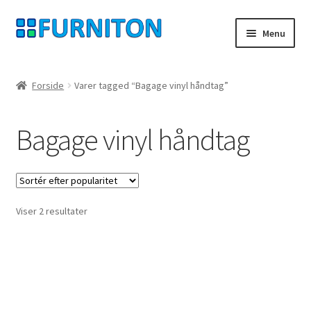
Spring
Spring
Menu
til
til
navigation
indhold
Min konto
Forside
Varer tagged “Bagage vinyl håndtag”
Vores partnere
Bagage vinyl håndtag
privatliv
fortrydelsesret
Sorteret
Viser 2 resultater
Kontakt
efter
popularitet
aftryk
Betingelser