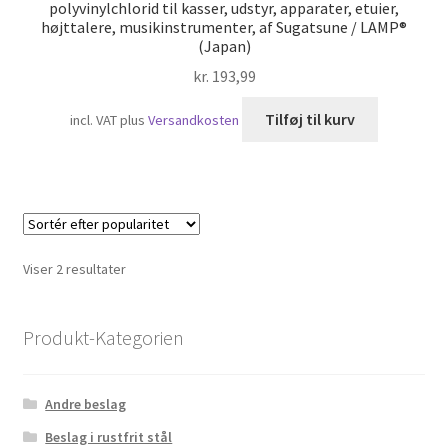
polyvinylchlorid til kasser, udstyr, apparater, etuier,
højttalere, musikinstrumenter, af Sugatsune / LAMP®
(Japan)
kr.
193,99
Tilføj til kurv
incl. VAT
plus
Versandkosten
Sorteret
Viser 2 resultater
efter
popularitet
Produkt-Kategorien
Andre beslag
Beslag i rustfrit stål