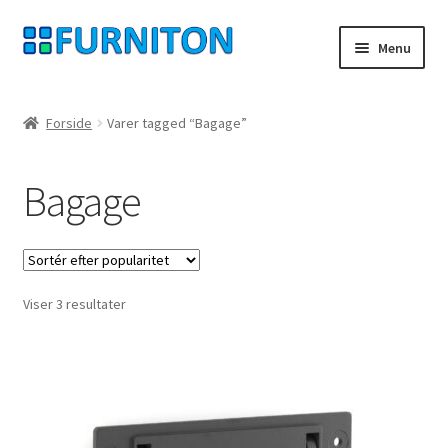
Spring
Spring
Menu
til
til
navigation
indhold
Min konto
Forside
Varer tagged “Bagage”
Vores partnere
Bagage
privatliv
fortrydelsesret
Sorteret
Viser 3 resultater
Kontakt
efter
popularitet
aftryk
Betingelser