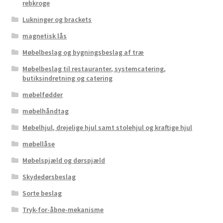
rebkroge
Lukninger og brackets
magnetisk lås
Møbelbeslag og bygningsbeslag af træ
Møbelbeslag til restauranter, systemcatering,
butiksindretning og catering
møbelfødder
møbelhåndtag
Møbelhjul, drejelige hjul samt stolehjul og kraftige hjul
møbellåse
Møbelspjæld og dørspjæld
Skydedørsbeslag
Sorte beslag
Tryk-for-åbne-mekanisme