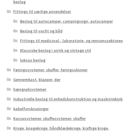
beslag
Fittings til særlige anvendelser
Beslag til autocamper, campingvogn, autocamper
Beslag til yacht og båd
Fittings til medicinal-, laboratorie- og renrumssektoren
Klassiske beslag i antik og vintage stil
luksus beslag
Føringssystemer, skuffer, føringsskinner
Gennemkast, klapper, dør
hængselsystemer
Industrielle beslag til enhedskonstruktion og maskinteknik
kabelforskruninger
Kassesystemer, skuffesystemer, skuffer
Kroge, knagekroge, håndklædekroge, kraftige kroge,