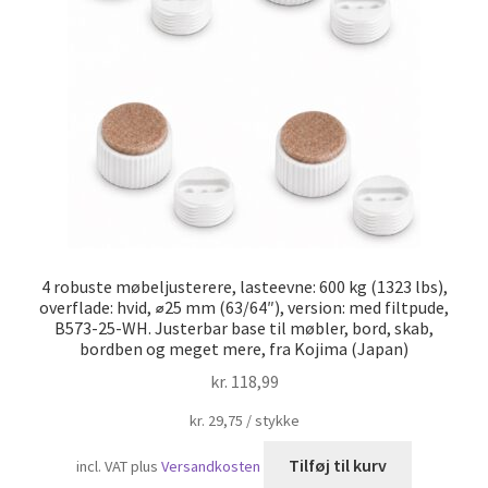
Skibsfart
4 robuste møbeljusterere, lasteevne: 600 kg (1323 lbs),
overflade: hvid, ⌀25 mm (63/64″), version: med filtpude,
B573-25-WH. Justerbar base til møbler, bord, skab,
bordben og meget mere, fra Kojima (Japan)
kr.
118,99
kr.
29,75
/
stykke
Tilføj til kurv
incl. VAT
plus
Versandkosten