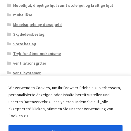
Møbelhjul, drejelige hjul samt stolehjul og kraftige hjul
møbellåse
Møbelspjæld og dørspjæld
Skydedørsbeslag
Sorte beslag
Tryk-for-åbne-mekanisme
ventilationsgitter
ventilsystemer
Wir verwenden Cookies, um Ihr Browser-Erlebnis zu verbessern,
personalisierte Anzeigen oder Inhalte bereitzustellen und
unseren Datenverkehr zu analysieren. Indem Sie auf „Alle
akzeptieren“ klicken, stimmen Sie unserer Verwendung von
© 2026 Eruon Trade UG, Germany, member of the ERUON
Cookies zu.
Group. High quality Furniture Fittings and Components