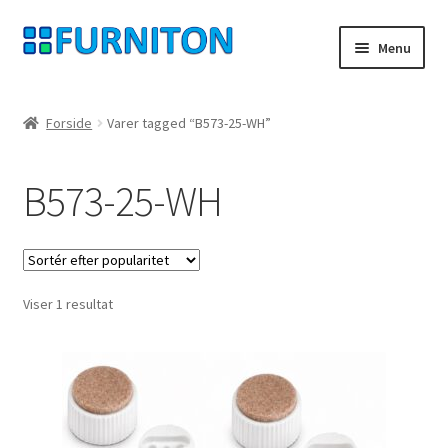
Spring
Spring
Menu
til
til
navigation
indhold
Min konto
Forside
Varer tagged “B573-25-WH”
Vores partnere
B573-25-WH
privatliv
fortrydelsesret
Viser 1 resultat
Kontakt
aftryk
Betingelser