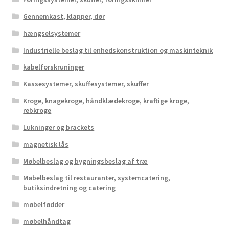
Gennemkast, klapper, dør
hængselsystemer
Industrielle beslag til enhedskonstruktion og maskinteknik
kabelforskruninger
Kassesystemer, skuffesystemer, skuffer
Kroge, knagekroge, håndklædekroge, kraftige kroge,
rebkroge
Lukninger og brackets
magnetisk lås
Møbelbeslag og bygningsbeslag af træ
Møbelbeslag til restauranter, systemcatering,
butiksindretning og catering
møbelfødder
møbelhåndtag