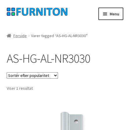
Spring
Spring
Menu
til
til
navigation
indhold
Min konto
Forside
Varer tagged “AS-HG-AL-NR3030”
Vores partnere
AS-HG-AL-NR3030
privatliv
fortrydelsesret
Viser 1 resultat
Kontakt
aftryk
Betingelser