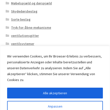
Møbelspjæld og dørspjæld
Skydedørsbeslag
Sorte beslag
Tryk-for-åbne-mekanisme
ventilationsgitter
ventilsystemer
Wir verwenden Cookies, um Ihr Browser-Erlebnis zu verbessern,
personalisierte Anzeigen oder Inhalte bereitzustellen und
unseren Datenverkehr zu analysieren. Indem Sie auf „Alle
akzeptieren“ klicken, stimmen Sie unserer Verwendung von
© 2026 Eruon Trade UG, Germany, member of the ERUON
Cookies zu.
Group. High quality Furniture Fittings and Components
Alle akzeptieren
Withdraw from contract
Anpassen