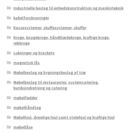
Industrielle beslag til enhedskonstruktion og maskinteknik
kabelforskruninger
Kassesystemer, skuffesystemer, skuffer
Kroge, knagekroge, håndklædekroge, kraftige kroge,
rebkroge
Lukninger og brackets
magnetisk lås
Møbelbeslag og bygningsbeslag af træ
Møbelbeslag til restauranter, systemcatering,
butiksindretning og catering
møbelfødder
møbelhåndtag
Møbelhjul, drejelige hjul samt stolehjul og kraftige hjul
møbellåse