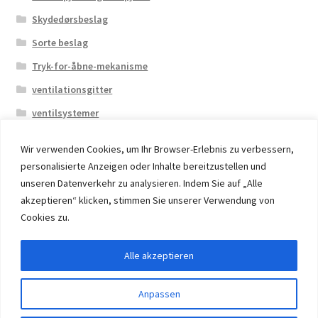
Skydedørsbeslag
Sorte beslag
Tryk-for-åbne-mekanisme
ventilationsgitter
ventilsystemer
Wir verwenden Cookies, um Ihr Browser-Erlebnis zu verbessern,
personalisierte Anzeigen oder Inhalte bereitzustellen und
unseren Datenverkehr zu analysieren. Indem Sie auf „Alle
akzeptieren“ klicken, stimmen Sie unserer Verwendung von
© 2026 Eruon Trade UG, Germany, member of the ERUON
Cookies zu.
Group. High quality Furniture Fittings and Components
Alle akzeptieren
Withdraw from contract
Anpassen