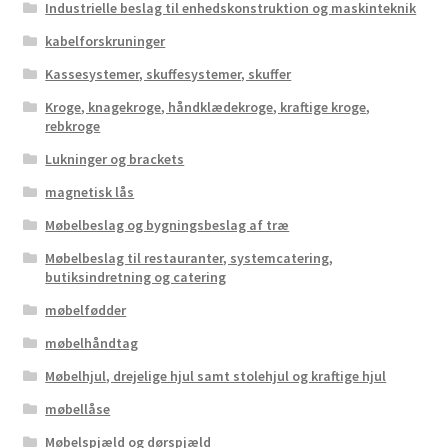
Industrielle beslag til enhedskonstruktion og maskinteknik
kabelforskruninger
Kassesystemer, skuffesystemer, skuffer
Kroge, knagekroge, håndklædekroge, kraftige kroge,
rebkroge
Lukninger og brackets
magnetisk lås
Møbelbeslag og bygningsbeslag af træ
Møbelbeslag til restauranter, systemcatering,
butiksindretning og catering
møbelfødder
møbelhåndtag
Møbelhjul, drejelige hjul samt stolehjul og kraftige hjul
møbellåse
Møbelspjæld og dørspjæld