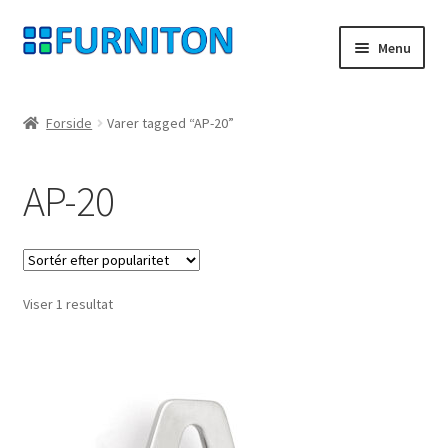
Spring
Spring
Menu
til
til
navigation
indhold
Min konto
Forside
Varer tagged “AP-20”
Vores partnere
AP-20
privatliv
fortrydelsesret
Viser 1 resultat
Kontakt
aftryk
Betingelser