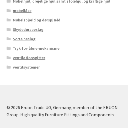
Møbelhjul, drejelige hjul samt stolehjul og kraftige hjul
møbellåse
Møbelspjæld og dørspjæld
Skydedørsbeslag
Sorte beslag
Tryk-for-åbne-mekanisme
ventilationsgitter
ventilsystemer
© 2026 Eruon Trade UG, Germany, member of the ERUON
Group. High quality Furniture Fittings and Components