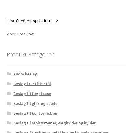
Viser 1 resultat
Produkt-Kategorien
Andre beslag
Beslag i rustfrit stål
Beslag til flightcase
Beslag til glas og spejle
Beslag til kontormøbler
Beslag til reolsystemer, væghylder og hylder
Beslag til tinyhouse, mini hus og levende container