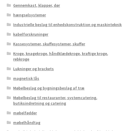
Gennemkast, klapper, dør
hængselsystemer
Industrielle beslag til enhedskonstruktion og maskinteknik
kabelforskruninger
Kassesystemer, skuffesystemer, skuffer
Kroge, knagekroge, håndklædekroge, kraftige kroge,
rebkroge
Lukninger og brackets
magnetisk lås
Møbelbeslag og bygningsbeslag af træ
Møbelbeslag til restauranter, systemcatering,
butiksindretning og catering
møbelfødder
møbelhåndtag