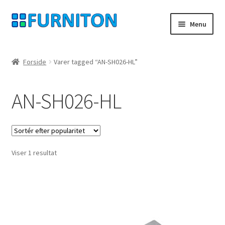
Spring
Spring
Menu
til
til
navigation
indhold
Min konto
Forside
Varer tagged “AN-SH026-HL”
Vores partnere
AN-SH026-HL
privatliv
fortrydelsesret
Viser 1 resultat
Kontakt
aftryk
Betingelser