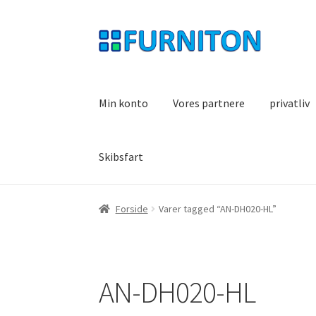
Spring
Spring
til
til
navigation
indhold
Min konto
Vores partnere
privatliv
Skibsfart
Forside
Varer tagged “AN-DH020-HL”
AN-DH020-HL