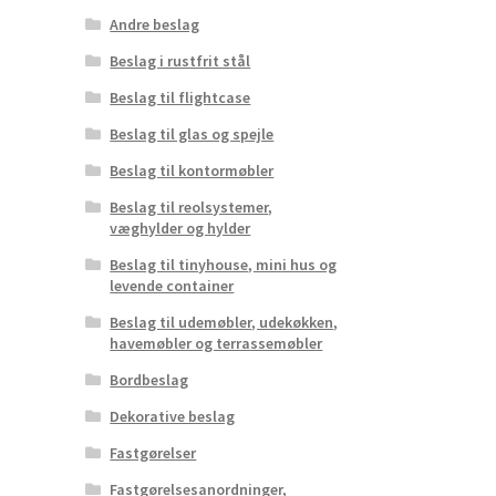
Andre beslag
Beslag i rustfrit stål
Beslag til flightcase
Beslag til glas og spejle
Beslag til kontormøbler
Beslag til reolsystemer,
væghylder og hylder
Beslag til tinyhouse, mini hus og
levende container
Beslag til udemøbler, udekøkken,
havemøbler og terrassemøbler
Bordbeslag
Dekorative beslag
Fastgørelser
Fastgørelsesanordninger,