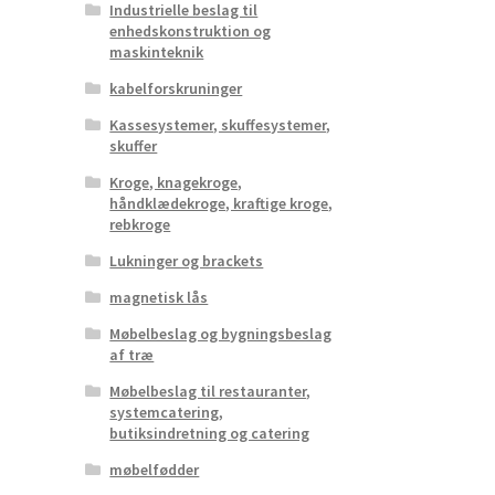
Industrielle beslag til
enhedskonstruktion og
maskinteknik
kabelforskruninger
Kassesystemer, skuffesystemer,
skuffer
Kroge, knagekroge,
håndklædekroge, kraftige kroge,
rebkroge
Lukninger og brackets
magnetisk lås
Møbelbeslag og bygningsbeslag
af træ
Møbelbeslag til restauranter,
systemcatering,
butiksindretning og catering
møbelfødder