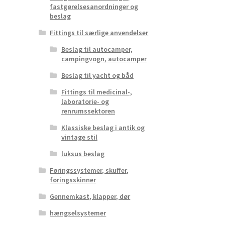
fastgørelsesanordninger og
beslag
Fittings til særlige anvendelser
Beslag til autocamper,
campingvogn, autocamper
Beslag til yacht og båd
Fittings til medicinal-,
laboratorie- og
renrumssektoren
Klassiske beslag i antik og
vintage stil
luksus beslag
Føringssystemer, skuffer,
føringsskinner
Gennemkast, klapper, dør
hængselsystemer