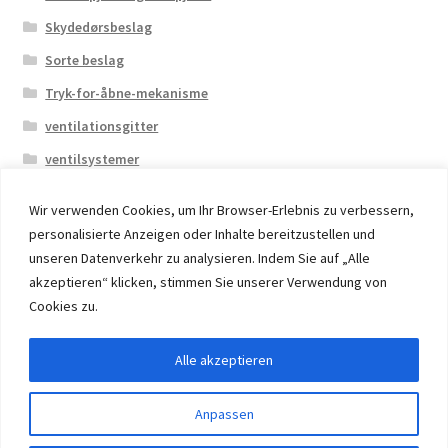
Skydedørsbeslag
Sorte beslag
Tryk-for-åbne-mekanisme
ventilationsgitter
ventilsystemer
Wir verwenden Cookies, um Ihr Browser-Erlebnis zu verbessern,
personalisierte Anzeigen oder Inhalte bereitzustellen und
unseren Datenverkehr zu analysieren. Indem Sie auf „Alle
akzeptieren“ klicken, stimmen Sie unserer Verwendung von
© 2026 Eruon Trade UG, Germany, member of the ERUON
Cookies zu.
Group. High quality Furniture Fittings and Components
Alle akzeptieren
Withdraw from contract
Anpassen