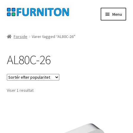
Spring
Spring
Menu
til
til
navigation
indhold
Min konto
Forside
Varer tagged “AL80C-26”
Vores partnere
AL80C-26
privatliv
fortrydelsesret
Viser 1 resultat
Kontakt
aftryk
Betingelser