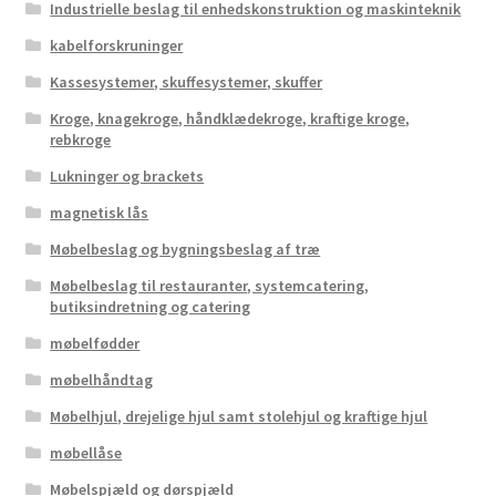
Industrielle beslag til enhedskonstruktion og maskinteknik
kabelforskruninger
Kassesystemer, skuffesystemer, skuffer
Kroge, knagekroge, håndklædekroge, kraftige kroge,
rebkroge
Lukninger og brackets
magnetisk lås
Møbelbeslag og bygningsbeslag af træ
Møbelbeslag til restauranter, systemcatering,
butiksindretning og catering
møbelfødder
møbelhåndtag
Møbelhjul, drejelige hjul samt stolehjul og kraftige hjul
møbellåse
Møbelspjæld og dørspjæld