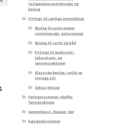
rv
fastgørelsesanordninger og
beslag
Fittings til særlige anvendelser
Beslag til autocamper,
campingvogn, autocamper
Beslag til yacht og båd
Fittings til medicinal-,
laboratorie- og
renrumssektoren
Klassiske beslag i antik og
vintage stil
luksus beslag
Føringssystemer, skuffer,
føringsskinner
Gennemkast, klapper, dør
hængselsystemer