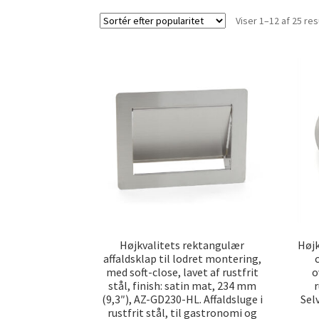
Viser 1–12 af 25 res
Højkvalitets rektangulær
Højk
affaldsklap til lodret montering,
c
med soft-close, lavet af rustfrit
o
stål, finish: satin mat, 234 mm
(9,3″), AZ-GD230-HL. Affaldsluge i
Sel
rustfrit stål, til gastronomi og