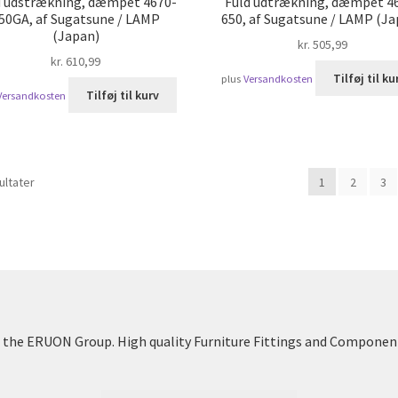
d udstrækning, dæmpet 4670-
Fuld udtrækning, dæmpet 4
50GA, af Sugatsune / LAMP
650, af Sugatsune / LAMP (Ja
(Japan)
kr.
505,99
kr.
610,99
Tilføj til ku
plus
Versandkosten
Tilføj til kurv
Versandkosten
Sorteret
ultater
1
2
3
efter
popularitet
the ERUON Group. High quality Furniture Fittings and Componen