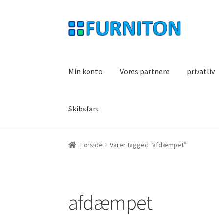
Spring
Spring
til
til
navigation
indhold
Min konto
Vores partnere
privatliv
Skibsfart
Forside
Varer tagged “afdæmpet”
afdæmpet