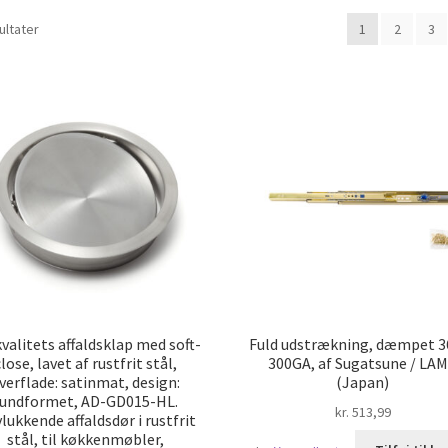
Sorteret
ultater
1
2
3
efter
popularitet
valitets affaldsklap med soft-
Fuld udstrækning, dæmpet 3
lose, lavet af rustfrit stål,
300GA, af Sugatsune / LA
verflade: satinmat, design:
(Japan)
rundformet, AD-GD015-HL.
kr.
513,99
vlukkende affaldsdør i rustfrit
stål, til køkkenmøbler,