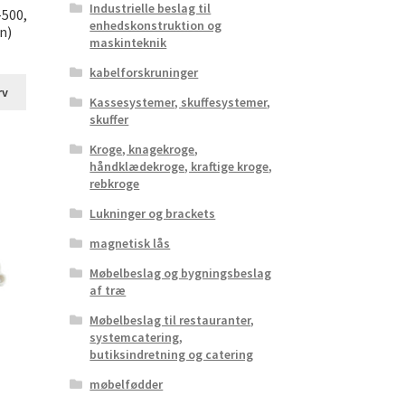
Industrielle beslag til
-500,
enhedskonstruktion og
n)
maskinteknik
kabelforskruninger
rv
Kassesystemer, skuffesystemer,
skuffer
Kroge, knagekroge,
håndklædekroge, kraftige kroge,
rebkroge
Lukninger og brackets
magnetisk lås
Møbelbeslag og bygningsbeslag
af træ
Møbelbeslag til restauranter,
systemcatering,
butiksindretning og catering
møbelfødder