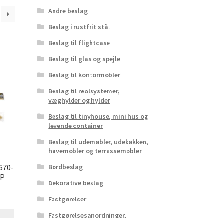
Andre beslag
Beslag i rustfrit stål
Beslag til flightcase
Beslag til glas og spejle
Beslag til kontormøbler
Beslag til reolsystemer,
væghylder og hylder
Beslag til tinyhouse, mini hus og
levende container
Beslag til udemøbler, udekøkken,
havemøbler og terrassemøbler
670-
Bordbeslag
MP
Dekorative beslag
Fastgørelser
Fastgørelsesanordninger,