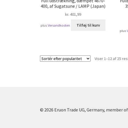
Full udstrækning, dæmpet 4670-
Ful
400, af Sugatsune / LAMP (Japan)
3
kr.
401,99
Tilføj til kurv
plus
Versandkosten
plus
Viser 1–12 af 25 res
© 2026 Eruon Trade UG, Germany, member of 