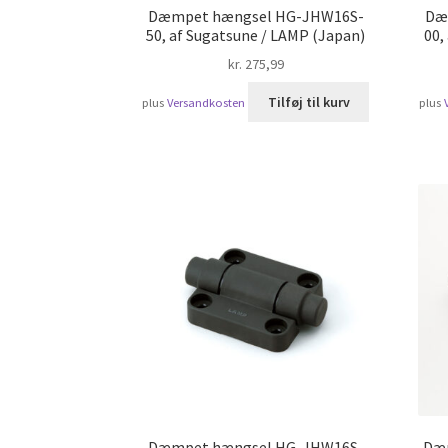
Dæmpet hængsel HG-JHW16S-
Dæ
50, af Sugatsune / LAMP (Japan)
00,
kr.
275,99
Tilføj til kurv
plus
Versandkosten
plus
Dæmpet hængsel HG-JHW16S-
Dæ