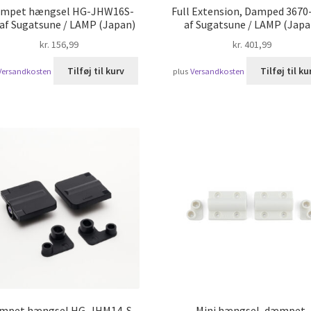
mpet hængsel HG-JHW16S-
Full Extension, Damped 3670
 af Sugatsune / LAMP (Japan)
af Sugatsune / LAMP (Japa
kr.
156,99
kr.
401,99
Tilføj til kurv
Tilføj til ku
Versandkosten
plus
Versandkosten
mpet hængsel HG-JHM14-S-
Mini hængsel, dæmpet,