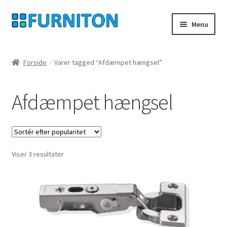
Spring
Spring
Menu
til
til
navigation
indhold
Min konto
Forside
Varer tagged “Afdæmpet hængsel”
Vores partnere
Afdæmpet hængsel
privatliv
fortrydelsesret
Sorteret
Viser 3 resultater
Kontakt
efter
popularitet
aftryk
Betingelser