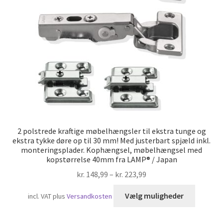
Skibsfart
2 polstrede kraftige møbelhængsler til ekstra tunge og
ekstra tykke døre op til 30 mm! Med justerbart spjæld inkl.
monteringsplader. Kophængsel, møbelhængsel med
kopstørrelse 40mm fra LAMP® / Japan
kr.
148,99
–
kr.
223,99
Dette
Vælg muligheder
incl. VAT
plus
Versandkosten
vare
har