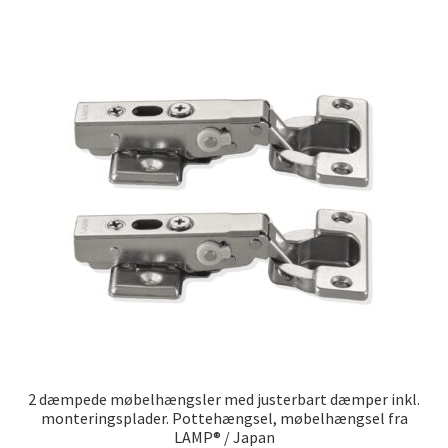
flere
variante
Mulighe
kan
vælges
på
varesid
2 dæmpede møbelhængsler med justerbart dæmper inkl.
monteringsplader. Pottehængsel, møbelhængsel fra
LAMP® / Japan