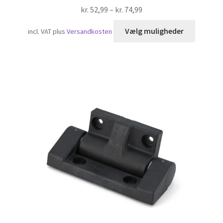
kr.
52,99
–
kr.
74,99
Dette
Vælg muligheder
incl. VAT
plus
Versandkosten
vare
har
flere
variante
Mulighe
kan
vælges
på
varesid