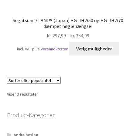
Sugatsune / LAMP® (Japan) HG-JHW50 og HG-JHW70
dæmpet nøglehængsel
kr.
297,99
–
kr.
334,99
Dette
Vælg muligheder
incl. VAT
plus
Versandkosten
vare
har
flere
variante
Mulighe
kan
Sorteret
Viser 3 resultater
vælges
efter
på
popularitet
varesid
Produkt-Kategorien
Andre beslag