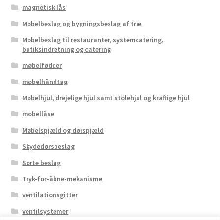
magnetisk lås
Møbelbeslag og bygningsbeslag af træ
Møbelbeslag til restauranter, systemcatering,
butiksindretning og catering
møbelfødder
møbelhåndtag
Møbelhjul, drejelige hjul samt stolehjul og kraftige hjul
møbellåse
Møbelspjæld og dørspjæld
Skydedørsbeslag
Sorte beslag
Tryk-for-åbne-mekanisme
ventilationsgitter
ventilsystemer