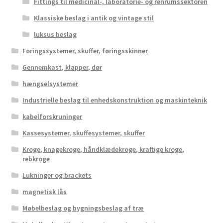
Fittings til medicinal-, laboratorie- og renrumssektoren
Klassiske beslag i antik og vintage stil
luksus beslag
Føringssystemer, skuffer, føringsskinner
Gennemkast, klapper, dør
hængselsystemer
Industrielle beslag til enhedskonstruktion og maskinteknik
kabelforskruninger
Kassesystemer, skuffesystemer, skuffer
Kroge, knagekroge, håndklædekroge, kraftige kroge,
rebkroge
Lukninger og brackets
magnetisk lås
Møbelbeslag og bygningsbeslag af træ