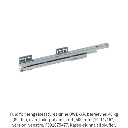
Fuld forlængelsesstyreskinne DWD-XP, bæreevne: 40 kg
(89 lbs), overflade: galvaniseret, 500 mm (19-11/16″),
version: venstre, F091075477. Kasse-skinne til skuffer,