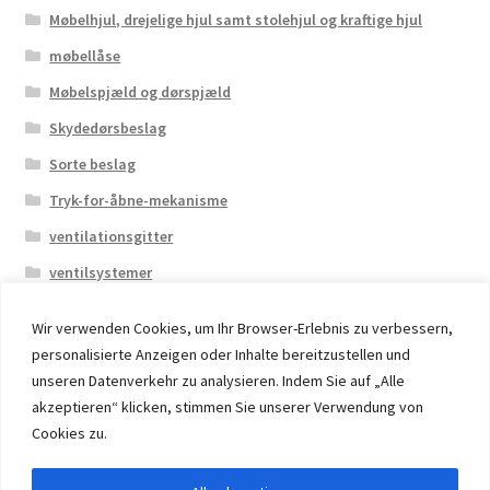
Møbelhjul, drejelige hjul samt stolehjul og kraftige hjul
møbellåse
Møbelspjæld og dørspjæld
Skydedørsbeslag
Sorte beslag
Tryk-for-åbne-mekanisme
ventilationsgitter
ventilsystemer
Wir verwenden Cookies, um Ihr Browser-Erlebnis zu verbessern,
personalisierte Anzeigen oder Inhalte bereitzustellen und
unseren Datenverkehr zu analysieren. Indem Sie auf „Alle
akzeptieren“ klicken, stimmen Sie unserer Verwendung von
© 2026 Eruon Trade UG, Germany, member of the ERUON
Cookies zu.
Group. High quality Furniture Fittings and Components