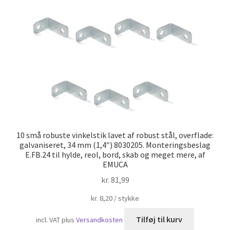
Skibsfart
10 små robuste vinkelstik lavet af robust stål, overflade:
galvaniseret, 34 mm (1,4″) 8030205. Monteringsbeslag
E.FB.24 til hylde, reol, bord, skab og meget mere, af
EMUCA
kr.
81,99
kr.
8,20
/
stykke
Tilføj til kurv
incl. VAT
plus
Versandkosten