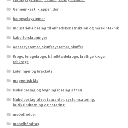
Gennemkast, klapper, dør
hængselsystemer
Industrielle beslag til enhedskonstruktion og maskinteknik
kabelforskruninger
Kassesystemer, skuffesystemer, skuffer
Kroge, knagekroge, håndklædekroge, kraftige kroge,
rebkroge
Lukninger og brackets
magnetisk lås
Møbelbeslag og bygningsbeslag af træ
Møbelbeslag til restauranter, systemcatering,
butiksindretning og catering
møbelfødder
møbelhåndtag