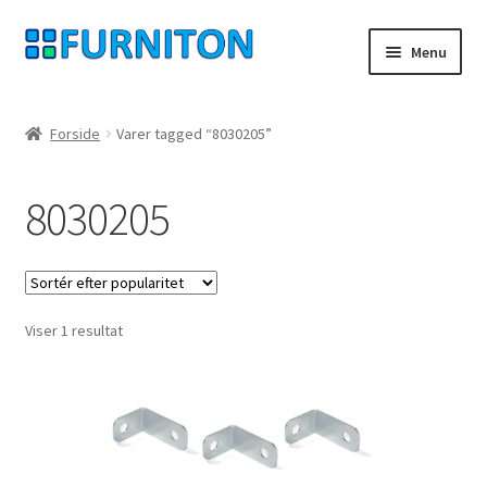
Spring
Spring
Menu
til
til
navigation
indhold
Min konto
Forside
Varer tagged “8030205”
Vores partnere
8030205
privatliv
fortrydelsesret
Viser 1 resultat
Kontakt
aftryk
Betingelser