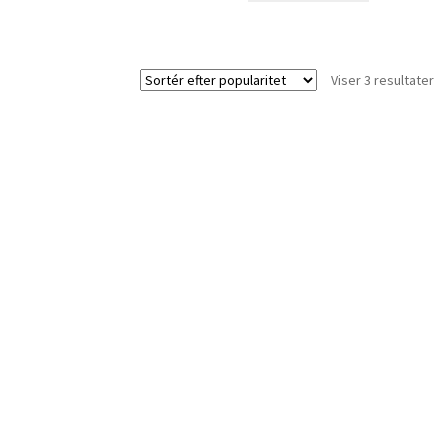
So
Viser 3 resultater
ef
po