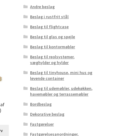
Andre beslag
Beslag i rustfrit stål
Beslag til flightcase
Beslag til glas og spejle
Beslag til kontormøbler
Beslag til reolsystemer,
væghylder og hylder
Beslag til tinyhouse, mini hus og
levende container
Beslag til udemøbler, udekøkken,
havemøbler og terrassemøbler
 af
Bordbeslag
)
Dekorative beslag
Fastgørelser
rv
Fastgørelsesanordninger,