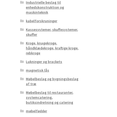
Industrielle beslag til
enhedskonstruktion og
maskinteknik
kabelforskruninger
Kassesystemer, skuffesystemer,
skuffer
Kroge, knagekroge,
håndklædekroge, kraftige kroge,
rebkroge
Lukninger og brackets
magnetisk lås
Møbelbeslag og bygningsbeslag
af træ
Møbelbeslag til restauranter,
systemcatering,
butiksindretning og catering
møbelfødder