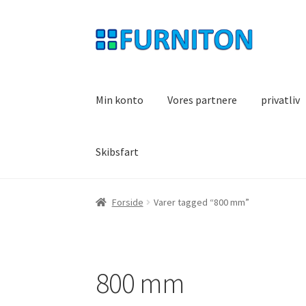
Spring
Spring
til
til
navigation
indhold
Min konto
Vores partnere
privatliv
Skibsfart
Forside
Varer tagged “800 mm”
800 mm