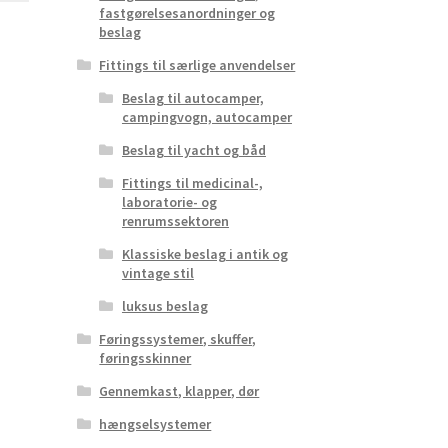
fastgørelsesanordninger og
beslag
Fittings til særlige anvendelser
Beslag til autocamper,
campingvogn, autocamper
Beslag til yacht og båd
Fittings til medicinal-,
laboratorie- og
renrumssektoren
Klassiske beslag i antik og
vintage stil
luksus beslag
Føringssystemer, skuffer,
føringsskinner
Gennemkast, klapper, dør
hængselsystemer