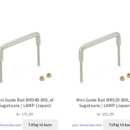
rteret
ter
pularitet
ni Guide Rail MRS40-800, af
Mini Guide Rail MRS20-800,
Sugatsune / LAMP (Japan)
Sugatsune / LAMP (Japan
kr.
275,99
kr.
252,99
Tilføj til kurv
Tilføj til ku
Versandkosten
plus
Versandkosten