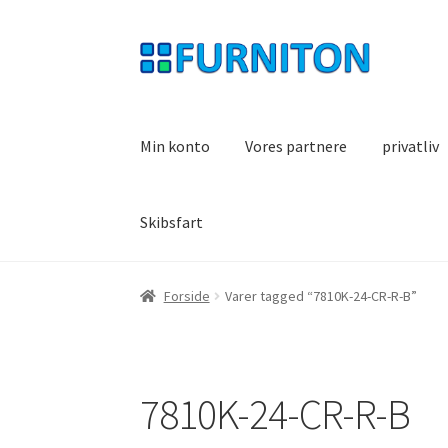
Spring
Spring
til
til
navigation
indhold
Min konto
Vores partnere
privatliv
Skibsfart
Forside
Varer tagged “7810K-24-CR-R-B”
7810K-24-CR-R-B