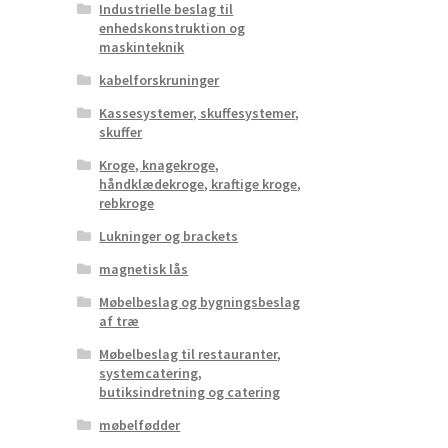
Industrielle beslag til
enhedskonstruktion og
maskinteknik
kabelforskruninger
Kassesystemer, skuffesystemer,
skuffer
Kroge, knagekroge,
håndklædekroge, kraftige kroge,
rebkroge
Lukninger og brackets
magnetisk lås
Møbelbeslag og bygningsbeslag
af træ
Møbelbeslag til restauranter,
systemcatering,
butiksindretning og catering
møbelfødder