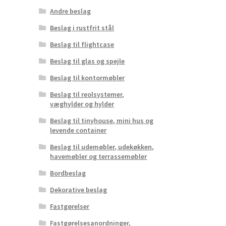
Andre beslag
Beslag i rustfrit stål
Beslag til flightcase
Beslag til glas og spejle
Beslag til kontormøbler
Beslag til reolsystemer,
væghylder og hylder
Beslag til tinyhouse, mini hus og
levende container
Beslag til udemøbler, udekøkken,
havemøbler og terrassemøbler
Bordbeslag
Dekorative beslag
Fastgørelser
Fastgørelsesanordninger,