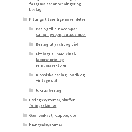
fastgørelsesanordninger og
beslag
Fittings til særlige anvendelser
Beslag til autocamper,
campingvogn, autocamper
Beslag til yacht og båd
Fittings til medicinal-,
laboratorie- og
renrumssektoren
Klassiske beslag i antik og
vintage stil
luksus beslag
Føringssystemer, skuffer,
føringsskinner
Gennemkast, klapper, dør
hængselsystemer