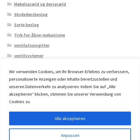
Møbelspjæld og dørspjæld
Skydedørsbeslag
Sorte beslag
Tryk-for-åbne-mekanisme
ventilationsgitter
ventilsystemer
Wir verwenden Cookies, um Ihr Browser-Erlebnis zu verbessern,
personalisierte Anzeigen oder Inhalte bereitzustellen und
unseren Datenverkehr zu analysieren. Indem Sie auf „Alle
akzeptieren“ klicken, stimmen Sie unserer Verwendung von
© 2026 Eruon Trade UG, Germany, member of the ERUON
Cookies zu.
Group. High quality Furniture Fittings and Components
Alle akzeptieren
Withdraw from contract
Anpassen