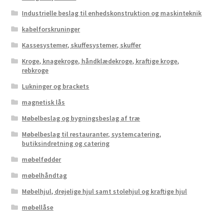
Industrielle beslag til enhedskonstruktion og maskinteknik
kabelforskruninger
Kassesystemer, skuffesystemer, skuffer
Kroge, knagekroge, håndklædekroge, kraftige kroge,
rebkroge
Lukninger og brackets
magnetisk lås
Møbelbeslag og bygningsbeslag af træ
Møbelbeslag til restauranter, systemcatering,
butiksindretning og catering
møbelfødder
møbelhåndtag
Møbelhjul, drejelige hjul samt stolehjul og kraftige hjul
møbellåse