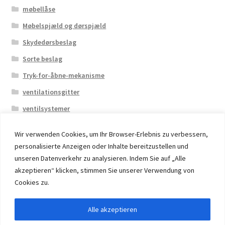
møbellåse
Møbelspjæld og dørspjæld
Skydedørsbeslag
Sorte beslag
Tryk-for-åbne-mekanisme
ventilationsgitter
ventilsystemer
Wir verwenden Cookies, um Ihr Browser-Erlebnis zu verbessern,
personalisierte Anzeigen oder Inhalte bereitzustellen und
unseren Datenverkehr zu analysieren. Indem Sie auf „Alle
akzeptieren“ klicken, stimmen Sie unserer Verwendung von
© 2026 Eruon Trade UG, Germany, member of the ERUON
Cookies zu.
Group. High quality Furniture Fittings and Components
Alle akzeptieren