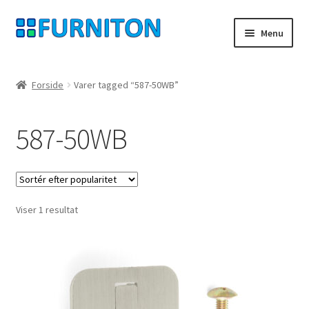
Spring
Spring
Menu
til
til
navigation
indhold
Min konto
Forside
Varer tagged “587-50WB”
Vores partnere
587-50WB
privatliv
fortrydelsesret
Viser 1 resultat
Kontakt
aftryk
Betingelser