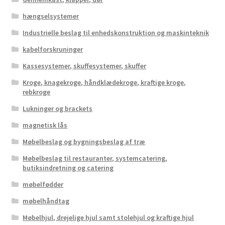
hængselsystemer
Industrielle beslag til enhedskonstruktion og maskinteknik
kabelforskruninger
Kassesystemer, skuffesystemer, skuffer
Kroge, knagekroge, håndklædekroge, kraftige kroge,
rebkroge
Lukninger og brackets
magnetisk lås
Møbelbeslag og bygningsbeslag af træ
Møbelbeslag til restauranter, systemcatering,
butiksindretning og catering
møbelfødder
møbelhåndtag
Møbelhjul, drejelige hjul samt stolehjul og kraftige hjul