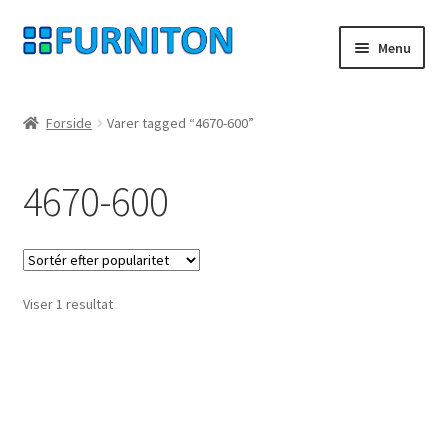
Spring
Spring
Menu
til
til
navigation
indhold
Min konto
Forside
Varer tagged “4670-600”
Vores partnere
4670-600
privatliv
fortrydelsesret
Viser 1 resultat
Kontakt
aftryk
Betingelser