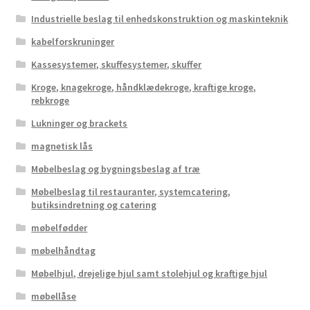
Industrielle beslag til enhedskonstruktion og maskinteknik
kabelforskruninger
Kassesystemer, skuffesystemer, skuffer
Kroge, knagekroge, håndklædekroge, kraftige kroge,
rebkroge
Lukninger og brackets
magnetisk lås
Møbelbeslag og bygningsbeslag af træ
Møbelbeslag til restauranter, systemcatering,
butiksindretning og catering
møbelfødder
møbelhåndtag
Møbelhjul, drejelige hjul samt stolehjul og kraftige hjul
møbellåse