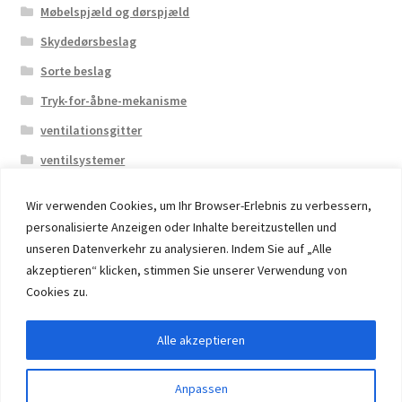
Møbelspjæld og dørspjæld
Skydedørsbeslag
Sorte beslag
Tryk-for-åbne-mekanisme
ventilationsgitter
ventilsystemer
Wir verwenden Cookies, um Ihr Browser-Erlebnis zu verbessern,
personalisierte Anzeigen oder Inhalte bereitzustellen und
unseren Datenverkehr zu analysieren. Indem Sie auf „Alle
akzeptieren“ klicken, stimmen Sie unserer Verwendung von
© 2026 Eruon Trade UG, Germany, member of the ERUON
Cookies zu.
Group. High quality Furniture Fittings and Components
Alle akzeptieren
Withdraw from contract
Anpassen