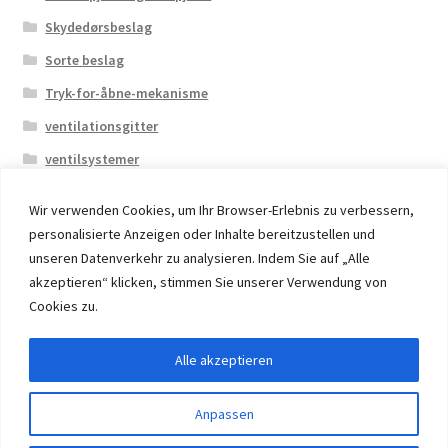
Skydedørsbeslag
Sorte beslag
Tryk-for-åbne-mekanisme
ventilationsgitter
ventilsystemer
Wir verwenden Cookies, um Ihr Browser-Erlebnis zu verbessern,
personalisierte Anzeigen oder Inhalte bereitzustellen und
unseren Datenverkehr zu analysieren. Indem Sie auf „Alle
akzeptieren“ klicken, stimmen Sie unserer Verwendung von
© 2026 Eruon Trade UG, Germany, member of the ERUON
Cookies zu.
Group. High quality Furniture Fittings and Components
Alle akzeptieren
Withdraw from contract
Anpassen