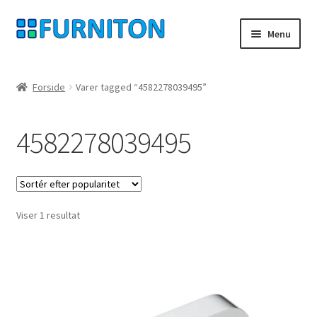
Spring
Spring
Menu
til
til
navigation
indhold
Min konto
Forside
Varer tagged “4582278039495”
Vores partnere
4582278039495
privatliv
fortrydelsesret
Viser 1 resultat
Kontakt
aftryk
Betingelser