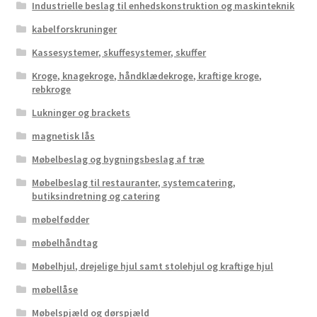
Industrielle beslag til enhedskonstruktion og maskinteknik
kabelforskruninger
Kassesystemer, skuffesystemer, skuffer
Kroge, knagekroge, håndklædekroge, kraftige kroge,
rebkroge
Lukninger og brackets
magnetisk lås
Møbelbeslag og bygningsbeslag af træ
Møbelbeslag til restauranter, systemcatering,
butiksindretning og catering
møbelfødder
møbelhåndtag
Møbelhjul, drejelige hjul samt stolehjul og kraftige hjul
møbellåse
Møbelspjæld og dørspjæld