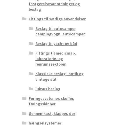
fastgørelsesanordninger og
beslag
Fittings til særlige anvendelser
Beslag til autocamper,
campingvogn, autocamper
Beslag til yacht og båd
Fittings til medicinal-,
laboratorie- og
renrumssektoren
Klassiske beslag i antik og
vintage stil
luksus beslag
Føringssystemer, skuffer,
føringsskinner
Gennemkast, klapper, dør
hængselsystemer