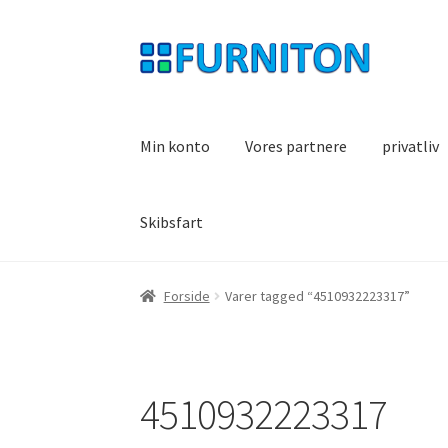
Spring
Spring
til
til
navigation
indhold
Min konto
Vores partnere
privatliv
Skibsfart
Forside
Varer tagged “4510932223317”
4510932223317