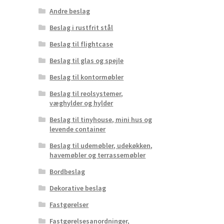
Andre beslag
Beslag i rustfrit stål
Beslag til flightcase
Beslag til glas og spejle
Beslag til kontormøbler
Beslag til reolsystemer,
væghylder og hylder
Beslag til tinyhouse, mini hus og
levende container
Beslag til udemøbler, udekøkken,
havemøbler og terrassemøbler
Bordbeslag
Dekorative beslag
Fastgørelser
Fastgørelsesanordninger,