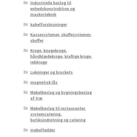
Industrielle beslag til
enhedskonstruktion og
maskinteknik
kabelforskruninger
Kassesystemer, skuffesystemer,
skuffer
Kroge, knagekroge,
håndklædekroge, kraftige kroge,
rebkroge
Lukninger og brackets
magnetisk lås
Møbelbeslag og bygningsbeslag
af træ
Møbelbeslag til restauranter,
systemcatering,
butiksindretning og catering
møbelfødder